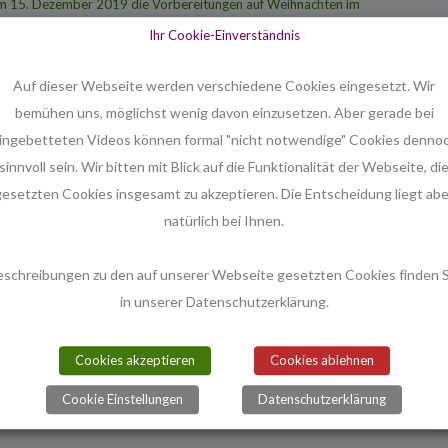
m 15. Dezember 2019 die Vorbereitungen auf Weihnachten im
chtigste dabei war, erfahren Sie am
Ihr Cookie-Einverständnis
Auf dieser Webseite werden verschiedene Cookies eingesetzt. Wir
bemühen uns, möglichst wenig davon einzusetzen. Aber gerade bei
irche, Menschingstr. 12, 30173 Hannover-Bult.
ingebetteten Videos können formal "nicht notwendige" Cookies denno
sinnvoll sein. Wir bitten mit Blick auf die Funktionalität der Webseite, di
gesetzten Cookies insgesamt zu akzeptieren. Die Entscheidung liegt abe
natürlich bei Ihnen.
nd aufgewachsen und hat in Bethel, Bonn und Oxford Theologie studiert.
eschreibungen zu den auf unserer Webseite gesetzten Cookies finden S
n in Kirchengemeinden, Krankenhausseelsorge und Öffentlichkeitsarbeit
in unserer Datenschutzerklärung.
vangelischen Kirche in Deutschland (EKD) in Hannover beschäftigt.
Cookies akzeptieren
Cookies ablehnen
Cookie Einstellungen
Datenschutzerklärung