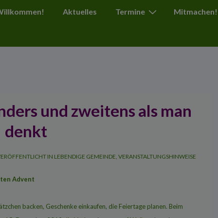
ion
 Willkommen!
Aktuelles
Termine
Mitmachen!
nders und zweitens als man
denkt
ERÖFFENTLICHT IN
LEBENDIGE GEMEINDE
,
VERANSTALTUNGSHINWEISE
tten Advent
zchen backen, Geschenke einkaufen, die Feiertage planen. Beim