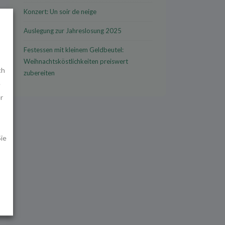
Konzert: Un soir de neige
Auslegung zur Jahreslosung 2025
Festessen mit kleinem Geldbeutel:
Weihnachtsköstlichkeiten preiswert
ch
zubereiten
e
r
ie