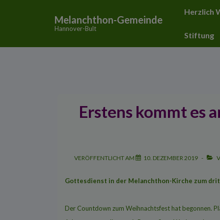
↓
Hauptnavigat
Herzlich
Melanchthon-Gemeinde
Zum
Hannover-Bult
Inhalt
Stiftung
Erstens kommt es a
VERÖFFENTLICHT AM
10. DEZEMBER 2019
V
Gottesdienst in der Melanchthon-Kirche zum dri
Der Countdown zum Weihnachtsfest hat begonnen. Plät