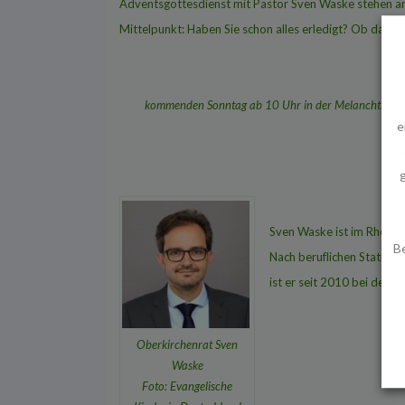
Adventsgottesdienst mit
Pastor Sven Waske stehen a
Mittelpunkt:
Haben Sie schon alles erledigt? Ob das Wi
kommenden Sonntag ab 10 Uhr in der Melanchthon-K
e
Sven Waske ist im Rheinla
B
Nach beruflichen Statione
ist er seit 2010 bei der E
Oberkirchenrat Sven
Waske
Foto: Evangelische