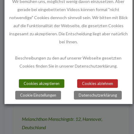
Wir bemühen uns, möglichst wenig davon einzusetzen. Aber
Melanchthonchor
gerade bei eingebetteten Videos können formal "nicht
notwendige" Cookies dennoch sinnvoll sein. Wir bitten mit Blick
10. August - 20:00
-
21:30
Melanchthonchor
auf die Funktionalität der Webseite, die gesetzten Cookies
insgesamt zu akzeptieren. Die Entscheidung liegt aber natürlich
bei Ihnen.
Melanchthon
Menschingstr. 12, Hannover,
Deutschland
Beschreibungen zu den auf unserer Webseite gesetzten
Cookies finden Sie in unserer Datenschutzerklärung.
Di.
11
Konfirmandenzeit
Cookies akzeptieren
Cookies ablehnen
11. August - 17:00
-
18:30
Konfirmandenzeit
Cookie Einstellungen
Datenschutzerklärung
Melanchthon
Menschingstr. 12, Hannover,
Deutschland