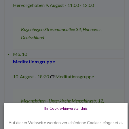
Hervorgehoben
9. August - 11:00
-
12:00
Bugenhagen
Stresemannallee 34, Hannover,
Deutschland
Mo.
10
Meditationsgruppe
10. August - 18:30
Meditationsgruppe
Melanchthon - Unterkirche
Menschingstr. 12,
Ihr Cookie-Einverständnis
Hannover, Deutschland
Auf dieser Webseite werden verschiedene Cookies eingesetzt.
Mo.
10