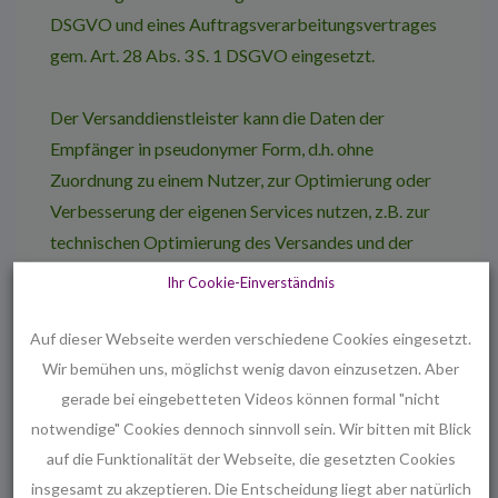
DSGVO und eines Auftragsverarbeitungsvertrages
gem. Art. 28 Abs. 3 S. 1 DSGVO eingesetzt.
Der Versanddienstleister kann die Daten der
Empfänger in pseudonymer Form, d.h. ohne
Zuordnung zu einem Nutzer, zur Optimierung oder
Verbesserung der eigenen Services nutzen, z.B. zur
technischen Optimierung des Versandes und der
Darstellung der Newsletter oder für statistische
Ihr Cookie-Einverständnis
Zwecke verwenden. Der Versanddienstleister nutzt
die Daten unserer Newsletterempfänger jedoch
Auf dieser Webseite werden verschiedene Cookies eingesetzt.
nicht, um diese selbst anzuschreiben oder um die
Wir bemühen uns, möglichst wenig davon einzusetzen. Aber
Daten an Dritte weiterzugeben.
gerade bei eingebetteten Videos können formal "nicht
notwendige" Cookies dennoch sinnvoll sein. Wir bitten mit Blick
auf die Funktionalität der Webseite, die gesetzten Cookies
Auskunft, Löschung, Sperrung
insgesamt zu akzeptieren. Die Entscheidung liegt aber natürlich