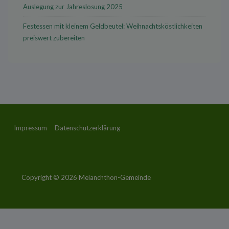
Auslegung zur Jahreslosung 2025
Festessen mit kleinem Geldbeutel: Weihnachtsköstlichkeiten
preiswert zubereiten
Footer-
Impressum
Datenschutzerklärung
Menü
Copyright © 2026
Melanchthon-Gemeinde