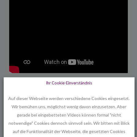
Ihr Cookie-Einverständnis
Liedblatt zum Download
Auf dieser Webseite werden verschiedene Cookies eingesetzt.
Hinweis zum
Datenschutz
:
ZUSÄTZLICH wird diese
Wir bemühen uns, möglichst wenig davon einzusetzen. Aber
Seite ausnahmesweise von YouTube eingebettet.
gerade bei eingebetteten Videos können formal "nicht
notwendige" Cookies dennoch sinnvoll sein. Wir bitten mit Blick
Der erweiterte Datenschutzmodus wurde aktiviert.
auf die Funktionalität der Webseite, die gesetzten Cookies