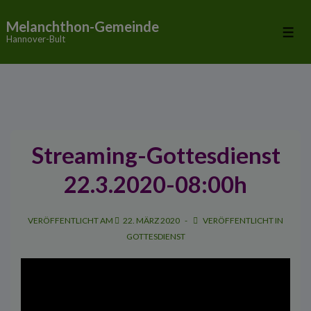
↓
Melanchthon-Gemeinde
Zum
Me
Hannover-Bult
Inhalt
Streaming-Gottesdienst
22.3.2020-08:00h
VERÖFFENTLICHT AM
22. MÄRZ 2020
VERÖFFENTLICHT IN
GOTTESDIENST