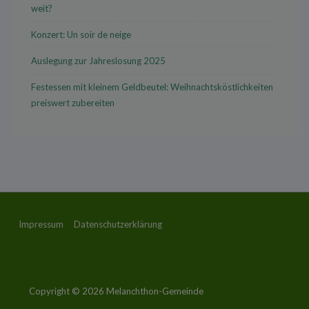
weit?
Konzert: Un soir de neige
Auslegung zur Jahreslosung 2025
Festessen mit kleinem Geldbeutel: Weihnachtsköstlichkeiten
preiswert zubereiten
Footer-
Impressum
Datenschutzerklärung
Menü
Copyright © 2026
Melanchthon-Gemeinde