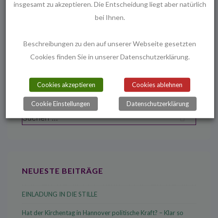
insgesamt zu akzeptieren. Die Entscheidung liegt aber natürlich
bei Ihnen.
Beitragsnavigation
Vorheriger
Nächster
‹ Hinweis: morgen
Online Gottesdienst |
Beschreibungen zu den auf unserer Webseite gesetzten
Beitrag
Beitrag
Streaminggottesdienst
29.3.2020 um 08:00h ›
Cookies finden Sie in unserer Datenschutzerklärung.
ist
ist
Cookies akzeptieren
Cookies ablehnen
Cookie Einstellungen
Datenschutzerklärung
Suchen
nach:
NEUESTE BEITRÄGE
EINLADUNG IN DIE STILLE
Hat der Kirchentag in Hannover politische Kraft? – Klar so