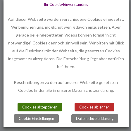
Ihr Cookie-Einverständnis
Freunde, an alle, die in den letzten Monaten einen
Menschen verloren haben.
Auf dieser Webseite werden verschiedene Cookies eingesetzt.
Wir bemühen uns, möglichst wenig davon einzusetzen. Aber
Wir denken an die Menschen, die auf der Flucht, im
gerade bei eingebetteten Videos können formal "nicht
Krieg, an den Folgen von AIDs gestorben sind.
notwendige" Cookies dennoch sinnvoll sein. Wir bitten mit Blick
auf die Funktionalität der Webseite, die gesetzten Cookies
Wo die Liebe wohnt ist Gott zu Hause.
insgesamt zu akzeptieren. Die Entscheidung liegt aber natürlich
bei Ihnen.
Gott ist die Liebe.
Beschreibungen zu den auf unserer Webseite gesetzten
Gott vergib wo wir brennender lieben, teilen,
Cookies finden Sie in unserer Datenschutzerklärung.
sprechen müssten.
Cookies akzeptieren
Cookies ablehnen
Cookie Einstellungen
Datenschutzerklärung