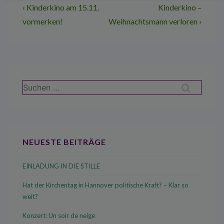
Beitragsnavigation
Vorheriger
Nächster
‹ Kinderkino am 15.11.
Kinderkino –
Beitrag
Beitrag
vormerken!
Weihnachtsmann verloren ›
ist
ist
Suchen
nach:
NEUESTE BEITRÄGE
EINLADUNG IN DIE STILLE
Hat der Kirchentag in Hannover politische Kraft? – Klar so
weit?
Konzert: Un soir de neige