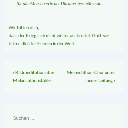
für alle Menschen in der Ukraine, beschütze sie.
Wir bitten dich,
dass der Krieg sich nicht weiter ausbreitet. Gott, wir
bitten dich für Frieden in der Welt.
Beitragsnavigation
Vorheriger
Nächster
‹ Bildmeditation über
Melanchthon-­Chor unter
Beitrag
Beitrag
Melanchthonstühle
neuer Leitung ›
ist
ist
Suchen
nach: