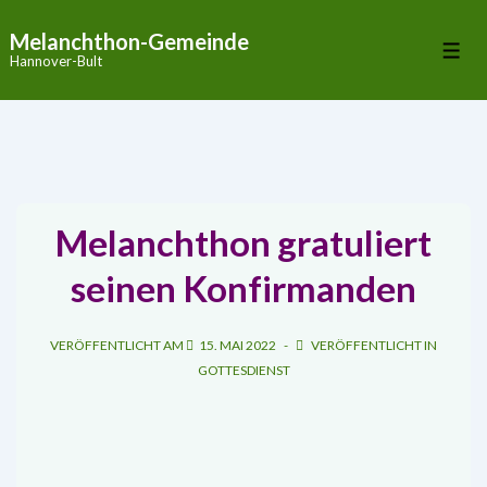
↓
Melanchthon-Gemeinde
Zum
Me
Hannover-Bult
Inhalt
Melanchthon gratuliert
seinen Konfirmanden
VERÖFFENTLICHT AM
15. MAI 2022
VERÖFFENTLICHT IN
GOTTESDIENST