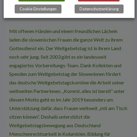
tausende vor Krieg und Verfolgung geflüchtete
Cookie Einstellungen
Datenschutzerklärung
Menschen nach Europa kamen.
Mit offenen Händen und einem freundlichen Lächeln
laden die slowenischen Frauen die ganze Welt zu ihrem
Gottesdienst ein. Der Weltgebetstag ist in ihrem Land
noch sehr jung. Seit 2003 gibt es ein landesweit
engagiertes Vorbereitungs-Team. Dank Kollekten und
Spenden zum Weltgebetstag der Sloweninnen fördert
das deutsche Weltgebetstagskomitee die Arbeit seiner
weltweiten Partnerinnen. „Kommt, alles ist bereit“ unter
diesem Motto geht es im Jahr 2019 besonders um
Unterstützung dafür, dass Frauen weltweit „mit am Tisch
sitzen können“. Deshalb unterstützt die
Weltgebetstagsbewegung aus Deutschland
Menschenrechtsarbeit in Kolumbien, Bildung für