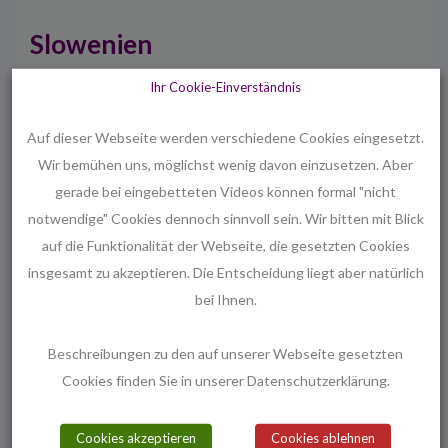
Slowenien
Ihr Cookie-Einverständnis
ist eines der jüngsten und kleinsten Länder der
Europäischen Union. Von seinen gerade mal zwei
Auf dieser Webseite werden verschiedene Cookies eingesetzt.
Millionen Einwohner*innen sind knapp 60 % katholisch.
Wir bemühen uns, möglichst wenig davon einzusetzen. Aber
Obwohl das Land tiefe christliche Wurzeln hat,
gerade bei eingebetteten Videos können formal "nicht
praktiziert nur gut ein Fünftel der Bevölkerung seinen
notwendige" Cookies dennoch sinnvoll sein. Wir bitten mit Blick
Glauben. Bis zum Jahr 1991 war Slowenien nie ein
auf die Funktionalität der Webseite, die gesetzten Cookies
unabhängiger Staat. Dennoch war es über Jahrhunderte
insgesamt zu akzeptieren. Die Entscheidung liegt aber natürlich
Knotenpunkt für Handel und Menschen aus aller Welt.
bei Ihnen.
Sie brachten vielfältige kulturelle und religiöse Einflüsse
mit. Bereits zu Zeiten Jugoslawiens galt der damalige
Beschreibungen zu den auf unserer Webseite gesetzten
Cookies finden Sie in unserer Datenschutzerklärung.
Teilstaat Slowenien als das Aushängeschild für
wirtschaftlichen Fortschritt. Heute liegt es auf der
„berüchtigten“ Balkanroute, auf der im Jahr 2015
Cookies akzeptieren
Cookies ablehnen