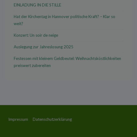
EINLADUNG IN DIE STILLE
Hat der Kirchentag in Hannover politische Kraft? – Klar so
weit?
Konzert: Un soir de neige
Auslegung zur Jahreslosung 2025
Festessen mit kleinem Geldbeutel: Weihnachtsköstlichkeiten
preiswert zubereiten
Footer-
Impressum
Datenschutzerklärung
Menü