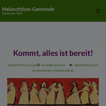
↓
Melanchthon-Gemeinde
Zum
Me
Hannover-Bult
Inhalt
Kommt, alles ist bereit!
VERÖFFENTLICHT AM
18. FEBRUAR 2019
VERÖFFENTLICHT
IN
VERANSTALTUNGSHINWEISE