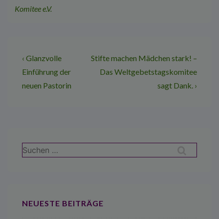
Komitee e.V.
Beitragsnavigation
Vorheriger
Nächster
‹ Glanzvolle
Stifte machen Mädchen stark! –
Beitrag
Beitrag
Einführung der
Das Weltgebetstagskomitee
ist
ist
neuen Pastorin
sagt Dank. ›
Suchen
nach:
NEUESTE BEITRÄGE