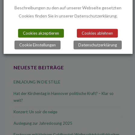
Beitrag
Beitrag
Beschreibungen zu den auf unserer Webseite gesetzten
ist
ist
Cookies finden Sie in unserer Datenschutzerklärung.
Suchen
Cookies akzeptieren
Cookies ablehnen
nach:
Cookie Einstellungen
Datenschutzerklärung
NEUESTE BEITRÄGE
EINLADUNG IN DIE STILLE
Hat der Kirchentag in Hannover politische Kraft? – Klar so
weit?
Konzert: Un soir de neige
Auslegung zur Jahreslosung 2025
Festessen mit kleinem Geldbeutel: Weihnachtsköstlichkeiten