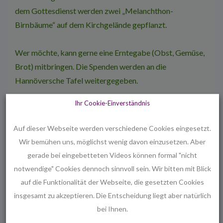
dem Gottesdienst werden zwei „Melanchthon-
Birnbäume“ auf dem Kirchgelände gepflanzt.
Wer möchte, kann gerne eine Erntegabe (Obst, Gemüse,
Brot) mitbringen. Die Spenden werden an die
Hannöversche Tafel weitergegeben.
Ihr Cookie-Einverständnis
Danach lädt das Kindergartenteam alle Kinder, Eltern und
Interessierten in den Kindergarten zum Herbstfest ein.
Auf dieser Webseite werden verschiedene Cookies eingesetzt.
Wir bemühen uns, möglichst wenig davon einzusetzen. Aber
Bei netten Gesprächen und Spielen, Kürbissuppe und
gerade bei eingebetteten Videos können formal "nicht
Baguette soll der Tag harmonisch ausklingen.
notwendige" Cookies dennoch sinnvoll sein. Wir bitten mit Blick
auf die Funktionalität der Webseite, die gesetzten Cookies
insgesamt zu akzeptieren. Die Entscheidung liegt aber natürlich
bei Ihnen.
Beitragsnavigation
Vorheriger
Nächster
‹ Herzlich Willkommen
Abendmahl ›