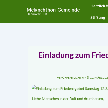
↓
Hauptnavigat
Herzlich
Melanchthon-Gemeinde
Zum
Hannover-Bult
Inhalt
Stiftung
Einladung zum Frie
VERÖFFENTLICHT AM
10. MÄRZ 20
Liebe Menschen in der Bult und drumherum,