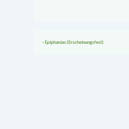
Beitragsnavigation
Vorheriger
‹ Epiphanias (Erscheinungsfest)
Beitrag
ist