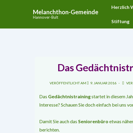
↓
Hauptnavigat
Herzlich
Melanchthon-Gemeinde
Zum
Hannover-Bult
Inhalt
Stiftung
Das Gedächtnistr
VERÖFFENTLICHT AM
9. JANUAR 2016
VER
Das
Gedächtnistraining
startet in diesem Ja
Interesse? Schauen Sie doch einfach bei uns vo
Damit Sie auch das
Seniorenbüro
etwas näher
berichten.