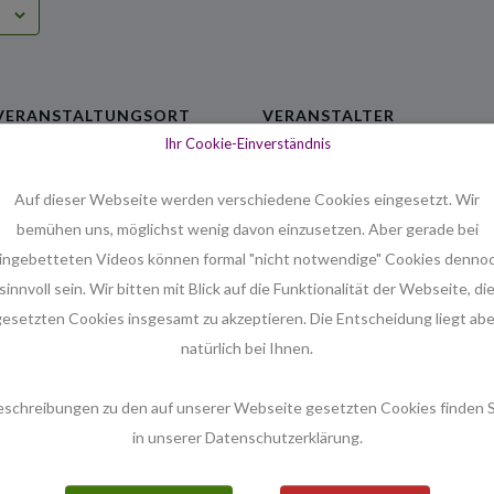
VERANSTALTUNGSORT
VERANSTALTER
Ihr Cookie-Einverständnis
Melanchthon – Unterkirche
Hans-Joachim Faber
Menschingstr. 12
Auf dieser Webseite werden verschiedene Cookies eingesetzt. Wir
Hannover
,
30173
Deutschland
bemühen uns, möglichst wenig davon einzusetzen. Aber gerade bei
Telefon
ingebetteten Videos können formal "nicht notwendige" Cookies denno
0511 / 813551
sinnvoll sein. Wir bitten mit Blick auf die Funktionalität der Webseite, di
gesetzten Cookies insgesamt zu akzeptieren. Die Entscheidung liegt abe
natürlich bei Ihnen.
eschreibungen zu den auf unserer Webseite gesetzten Cookies finden S
in unserer Datenschutzerklärung.