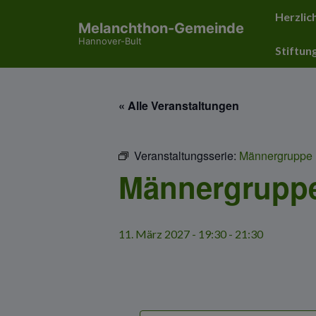
↓
Hauptnavig
Herzlic
Melanchthon-Gemeinde
Zum
Hannover-Bult
Inhalt
Stiftun
« Alle Veranstaltungen
Veranstaltungsserie:
Männergruppe
Männergrupp
11. März 2027 - 19:30
-
21:30