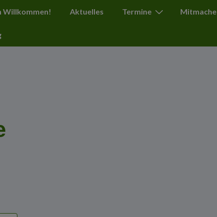
ation
h Willkommen!
Aktuelles
Termine
Mitmache
g
e