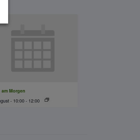
n am Morgen
gust - 10:00
-
12:00