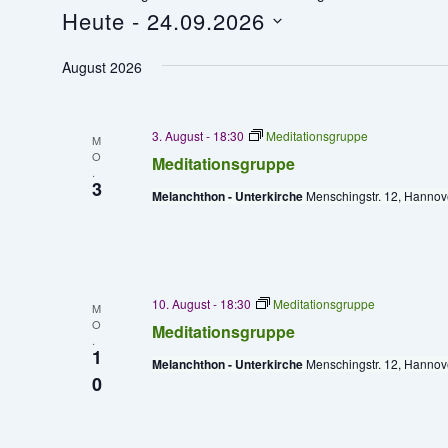
Heute
n
 - 
24.09.2026
D
August 2026
a
t
u
3. August - 18:30
Meditationsgruppe
M
O
m
Meditationsgruppe
.
3
w
Melanchthon - Unterkirche
Menschingstr. 12, Hannov
ä
h
l
e
10. August - 18:30
Meditationsgruppe
M
O
n
Meditationsgruppe
.
1
.
Melanchthon - Unterkirche
Menschingstr. 12, Hannov
0