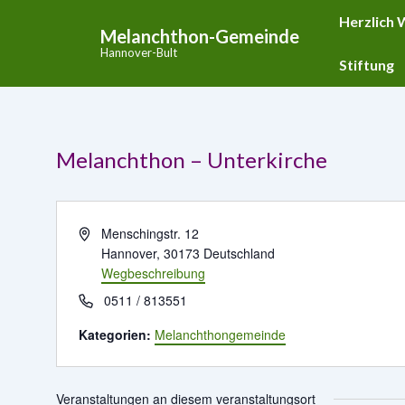
↓
Hauptnavigat
Herzlich
Melanchthon-Gemeinde
Zum
Hannover-Bult
Inhalt
Stiftung
Melanchthon – Unterkirche
A
Menschingstr. 12
d
Hannover
,
30173
Deutschland
r
Wegbeschreibung
e
T
0511 / 813551
s
e
s
Kategorien:
Melanchthongemeinde
l
e
e
f
Veranstaltungen an diesem veranstaltungsort
o