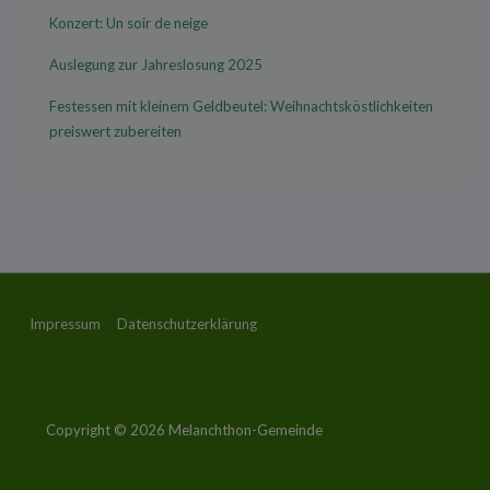
Konzert: Un soir de neige
Auslegung zur Jahreslosung 2025
Festessen mit kleinem Geldbeutel: Weihnachtsköstlichkeiten
preiswert zubereiten
Footer-
Impressum
Datenschutzerklärung
Menü
Copyright © 2026
Melanchthon-Gemeinde