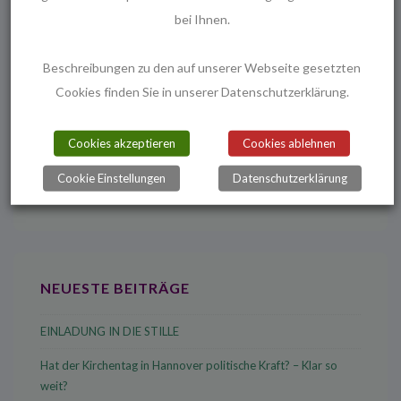
bei Ihnen.
Beitrag
Beitrag
das Herbstferien-­
Gemeindeversammlung
ist
ist
Kinderprogramm in
›
Beschreibungen zu den auf unserer Webseite gesetzten
Melanchthon
Cookies finden Sie in unserer Datenschutzerklärung.
Cookies akzeptieren
Cookies ablehnen
Cookie Einstellungen
Datenschutzerklärung
Suchen
nach:
NEUESTE BEITRÄGE
EINLADUNG IN DIE STILLE
Hat der Kirchentag in Hannover politische Kraft? – Klar so
weit?