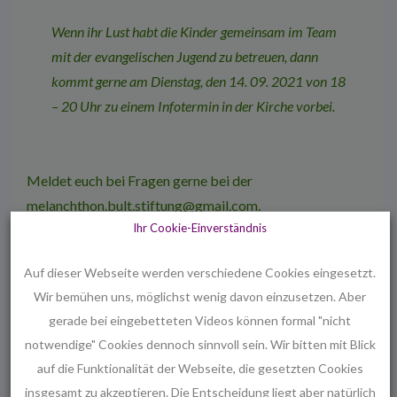
Wenn ihr Lust habt die Kinder gemeinsam im Team
mit der evangelischen Jugend zu be­treuen, dann
kommt gerne am Dienstag, den 14. 09. 2021 von 18
– 20 Uhr zu einem Infotermin in der Kirche vorbei.
Meldet euch bei Fragen gerne bei der
melanchthon.bult.stiftung@gmail.com
.
Ihr Cookie-Einverständnis
Wir freuen uns auf Euch! Herzliche Grüße
Auf dieser Webseite werden verschiedene Cookies eingesetzt.
Wir bemühen uns, möglichst wenig davon einzusetzen. Aber
SOPHIE MAUERSBERG FÜR DEN KIRCHENVORSTAND
gerade bei eingebetteten Videos können formal "nicht
notwendige" Cookies dennoch sinnvoll sein. Wir bitten mit Blick
auf die Funktionalität der Webseite, die gesetzten Cookies
Beitragsnavigation
insgesamt zu akzeptieren. Die Entscheidung liegt aber natürlich
Vorheriger
Nächster
‹ Kunterbunte Kindertage –
Einladung zur