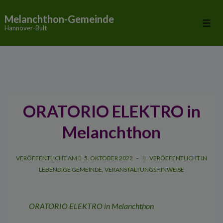
↓
Melanchthon-Gemeinde
Zum
Me
Hannover-Bult
Inhalt
ORATORIO ELEKTRO in
Melanchthon
VERÖFFENTLICHT AM
5. OKTOBER 2022
VERÖFFENTLICHT IN
LEBENDIGE GEMEINDE
,
VERANSTALTUNGSHINWEISE
ORATORIO ELEKTRO in Melanchthon