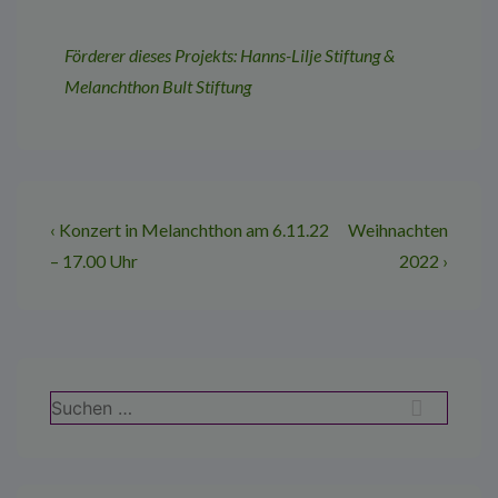
Förderer dieses Projekts: Hanns-Lilje Stiftung &
Melanchthon Bult Stiftung
Beitragsnavigation
Vorheriger
Nächster
‹ Konzert in Melanchthon am 6.11.22
Weihnachten
Beitrag
Beitrag
– 17.00 Uhr
2022 ›
ist
ist
Suchen
nach: