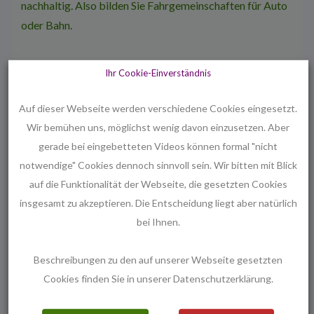
nachhaltig. Also bilden Sie Fahrgemein­schaften für Auto
oder Bahn.
Mit der Bahn:
Ihr Cookie-Einverständnis
Die S4 ab Bahnhof Bismarckstraße, Fahrt­ dauer ca 34
Auf dieser Webseite werden verschiedene Cookies eingesetzt.
Minuten. Abfahrt z.B. 9.23 Uhr. Kosten für die einfache
Wir bemühen uns, möglichst wenig davon einzusetzen. Aber
Fahrt ab 6 €.
gerade bei eingebetteten Videos können formal "nicht
Kauf der Fahrkarten entweder online oder vor
notwendige" Cookies dennoch sinnvoll sein. Wir bitten mit Blick
Fahrtantritt am Automaten.
auf die Funktionalität der Webseite, die gesetzten Cookies
insgesamt zu akzeptieren. Die Entscheidung liegt aber natürlich
Mit dem Auto:
bei Ihnen.
Beschreibungen zu den auf unserer Webseite gesetzten
A7 / B494 oder B6 über Sarstedt
Cookies finden Sie in unserer Datenschutzerklärung.
Adresse fürs Navi: