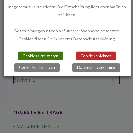
nach Hause nehmen.
insgesamt zu akzeptieren. Die Entscheidung liegt aber natürlich
bei Ihnen.
Beschreibungen zu den auf unserer Webseite gesetzten
Beitragsnavigation
Vorheriger
Nächster
‹ Ewigkeitssonntag –
Kirchcafé wieder
Cookies finden Sie in unserer Datenschutzerklärung.
Beitrag
Beitrag
Gottesdienst am 22.11.2015
geöffnet ›
ist
ist
Cookies akzeptieren
Cookies ablehnen
Cookie Einstellungen
Datenschutzerklärung
Suchen
nach:
NEUESTE BEITRÄGE
EINLADUNG IN DIE STILLE