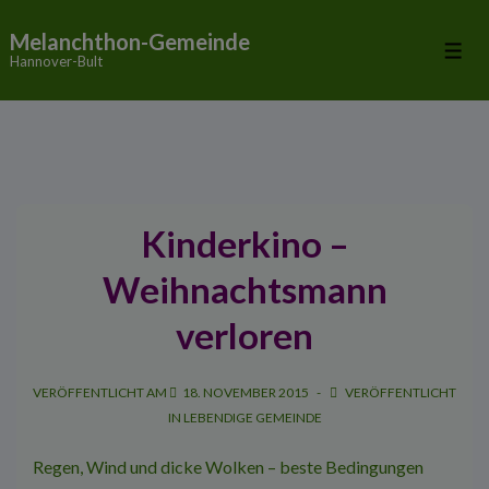
↓
Melanchthon-Gemeinde
Zum
Me
Hannover-Bult
Inhalt
Kinderkino –
Weihnachtsmann
verloren
VERÖFFENTLICHT AM
18. NOVEMBER 2015
VERÖFFENTLICHT
IN
LEBENDIGE GEMEINDE
Regen, Wind und dicke Wolken – beste Bedingungen