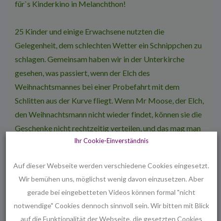
für`s Kinderkino in Melanchthon!
25 Kinder und einige Erwachsene nutzten die
Gelegenheit, dem schlechten Wetter ein Schnippchen zu
schlagen. Gemeinsam haben wir in der Unterkirche
gesehen, was passiert, wenn der Elch des
Weihnachtsmannes bei einer Probefahrt mit dem
Schlitten aus der Kurve fliegt. Wenn Mr Moose, der Elch,
den Weihnachtsmann nicht wieder findet, können sie die
Geschenke nicht rechtzeitig verteilen, und das mag man
Ihr Cookie-Einverständnis
sich wirklich nicht vorstellen… Zum Glück geht, nach
vielen Verwicklungen, alles gut aus.
Auf dieser Webseite werden verschiedene Cookies eingesetzt.
Wir bemühen uns, möglichst wenig davon einzusetzen. Aber
Nach einer Pause bei Saft und Keksen haben die Kinder
gerade bei eingebetteten Videos können formal "nicht
Plätzchen ausgestochen und verziert, und jedes konnte
notwendige" Cookies dennoch sinnvoll sein. Wir bitten mit Blick
stolz ein Tütchen selbstgemachte Weihnachtskekse mit
auf die Funktionalität der Webseite, die gesetzten Cookies