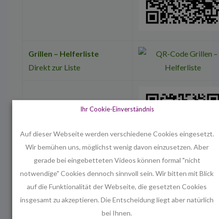
Grillen – Helferliste
Direkt zur Liste
Ihr Cookie-Einverständnis
Weinstand – Helferliste
Auf dieser Webseite werden verschiedene Cookies eingesetzt.
Direkt zur Liste
Wir bemühen uns, möglichst wenig davon einzusetzen. Aber
gerade bei eingebetteten Videos können formal "nicht
notwendige" Cookies dennoch sinnvoll sein. Wir bitten mit Blick
auf die Funktionalität der Webseite, die gesetzten Cookies
Bierstand – Helferliste
insgesamt zu akzeptieren. Die Entscheidung liegt aber natürlich
Direkt zur Liste
bei Ihnen.