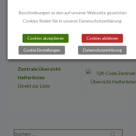
Kaffee/Kuchen/Salatstand
Beschreibungen zu den auf unserer Webseite gesetzten
– Helferliste
Cookies finden Sie in unserer Datenschutzerklärung.
Direkt zur Liste
Cookies akzeptieren
Cookies ablehnen
Küche – Helferliste
Cookie Einstellungen
Datenschutzerklärung
Direkt zur Liste
Zentrale Übersicht
Helferlisten
Direkt zur Liste
Suchen