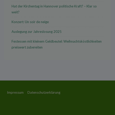
Hat der Kirchentag in Hannover politische Kraft? – Klar so
weit?
Konzert: Un soir de neige
Auslegung zur Jahreslosung 2025
Festessen mit kleinem Geldbeutel: Weihnachtsköstlichkeiten
preiswert zubereiten
Footer-
Impressum
Datenschutzerklärung
Menü