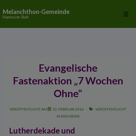
↓
Melanchthon-Gemeinde
Zum
Me
Hannover-Bult
Inhalt
Evangelische
Fastenaktion „7 Wochen
Ohne“
VERÖFFENTLICHT AM
13. FEBRUAR 2016
VERÖFFENTLICHT
IN
EKD-NEWS
Lutherdekade und