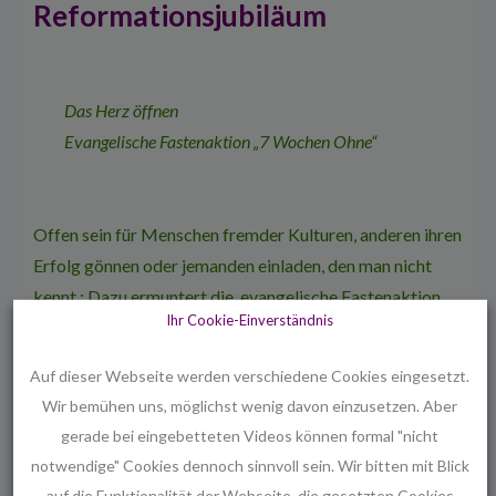
Reformationsjubiläum
Das Herz öffnen
Evangelische Fastenaktion „7 Wochen Ohne“
Offen sein für Menschen fremder Kulturen, anderen ihren
Erfolg gönnen oder jemanden einladen, den man nicht
kennt : Dazu ermuntert die evangelische Fastenaktion
Ihr Cookie-Einverständnis
2016 unter dem Motto „Großes Herz! Sieben Wochen
ohne Enge“. Mehr zur Fastenaktion, Fasten-Tipps aus der
Auf dieser Webseite werden verschiedene Cookies eingesetzt.
Bibel und Wochengebeten für die Passionszeit sind auf
Wir bemühen uns, möglichst wenig davon einzusetzen. Aber
der Themenseite zur Passionszeit zu finden.
gerade bei eingebetteten Videos können formal "nicht
notwendige" Cookies dennoch sinnvoll sein. Wir bitten mit Blick
www.ekd.de/passion
auf die Funktionalität der Webseite, die gesetzten Cookies