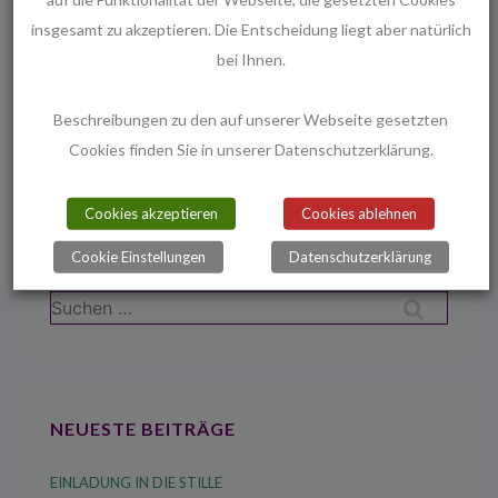
insgesamt zu akzeptieren. Die Entscheidung liegt aber natürlich
bei Ihnen.
Beitragsnavigation
Vorheriger
Nächster
‹ Deutschland braucht einen Geist der
Reminiscere
Beschreibungen zu den auf unserer Webseite gesetzten
Beitrag
Beitrag
Zuversicht Breite gesellschaftliche
›
Cookies finden Sie in unserer Datenschutzerklärung.
ist
ist
„Allianz für Weltoffenheit“ gegründet
Cookies akzeptieren
Cookies ablehnen
Cookie Einstellungen
Datenschutzerklärung
Suchen
nach:
NEUESTE BEITRÄGE
EINLADUNG IN DIE STILLE