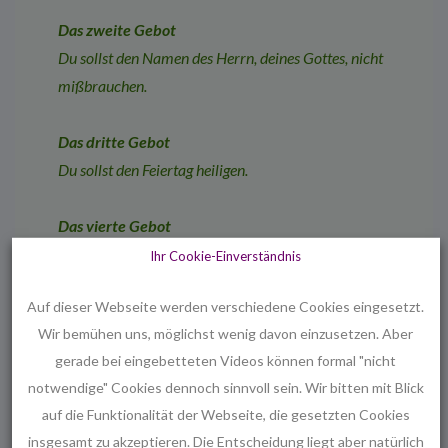
Das zweite Gebot
Du sollst den Namen des Herrn, deines Gottes, nicht
mißbrauchen.
Das dritte Gebot
Du sollst den Feiertag heiligen.
Das vierte Gebot
Du sollst deinen Vater und deine Mutter ehren.
Ihr Cookie-Einverständnis
Auf dieser Webseite werden verschiedene Cookies eingesetzt.
Das fünfte Gebot
Wir bemühen uns, möglichst wenig davon einzusetzen. Aber
Du sollst nicht töten.
gerade bei eingebetteten Videos können formal "nicht
notwendige" Cookies dennoch sinnvoll sein. Wir bitten mit Blick
Das sechste Gebot
auf die Funktionalität der Webseite, die gesetzten Cookies
Du sollst nicht ehebrechen.
insgesamt zu akzeptieren. Die Entscheidung liegt aber natürlich