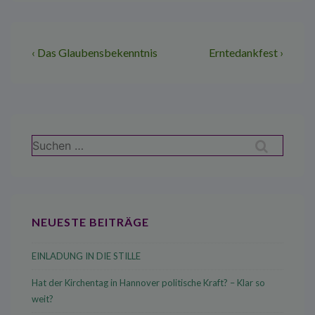
Beitragsnavigation
Vorheriger
Nächster
‹ Das Glaubensbekenntnis
Erntedankfest ›
Beitrag
Beitrag
ist
ist
Suchen
nach:
NEUESTE BEITRÄGE
EINLADUNG IN DIE STILLE
Hat der Kirchentag in Hannover politische Kraft? – Klar so
weit?