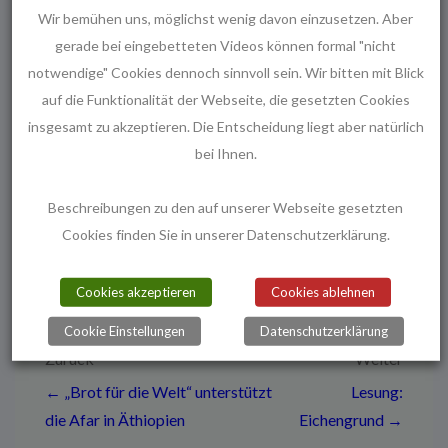
Wir bemühen uns, möglichst wenig davon einzusetzen. Aber
Frau Maier wird am 17. Februar bei uns feierlich
gerade bei eingebetteten Videos können formal "nicht
durch die Landessuperintendentin Frau Dr. Petra
notwendige" Cookies dennoch sinnvoll sein. Wir bitten mit Blick
Bahr in ihr Amt als Pastorin der
auf die Funktionalität der Webseite, die gesetzten Cookies
Melanchthongemeinde eingeführt. Der
insgesamt zu akzeptieren. Die Entscheidung liegt aber natürlich
Ordinationsgottesdienst beginnt um 15:00 Uhr.
bei Ihnen.
Beschreibungen zu den auf unserer Webseite gesetzten
Wir freuen uns auf die Zusammenarbeit und wünschen ihr
Cookies finden Sie in unserer Datenschutzerklärung.
Gottes Segen für ihre neuen Aufgaben.
Cookies akzeptieren
Cookies ablehnen
Cookie Einstellungen
Datenschutzerklärung
Beitragsnavigation
Zurück
Weiter
← „Brot für die Welt“ unterstützt
Lesung:
die Afar in Äthiopien
Eichengrund →