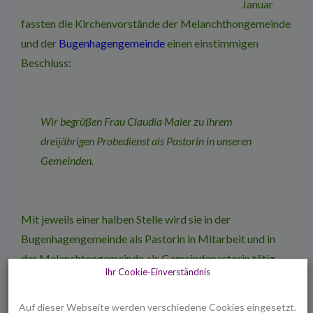
Januar
fassten die Kirchenvorstände der Melanchthongemeinde
und der
Bugenhagengemeinde
einen einstimmigen
Beschluss:
Wir begrüßen Frau Claudia Maier zu ihrem
dreijährigen Probedienst als Pastorin in unseren
Gemeinden.
Mit jeweils einer halben Stelle wird sie in der
Bugenhagengemeinde als Pastorin in Mitarbeit und in
der Melanchtongemeinde als Gemeindepastorin tätig
Ihr Cookie-Einverständnis
sein.
Auf dieser Webseite werden verschiedene Cookies eingesetzt.