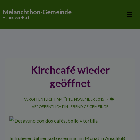
↓
Melanchthon-Gemeinde
Zum
Me
Hannover-Bult
Inhalt
Kirchcafé wieder
geöffnet
VERÖFFENTLICHT AM
18. NOVEMBER 2015
VERÖFFENTLICHT IN
LEBENDIGE GEMEINDE
In früheren Jahren gab es einmal im Monat in Anschluß