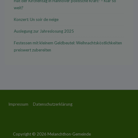
Hat der Kirchentag in Hannover politische Kraft? – Klar so
weit?
Konzert: Un soir de neige
Auslegung zur Jahreslosung 2025
Festessen mit kleinem Geldbeutel: Weihnachtsköstlichkeiten
preiswert zubereiten
Footer-
Impressum
Datenschutzerklärung
Menü
Copyright © 2026
Melanchthon-Gemeinde