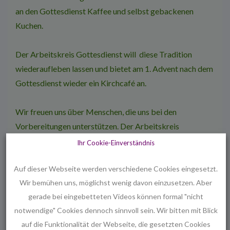
an den Gottesdienst Kaffee und selbst gebackenen
Kuchen.
Der Arbeitskreis Gottesdienst will diese Tradition
wiederaufleben lassen und bietet am 1. Advent nach dem
Gottesdienst wieder ein Kirchcafé an.
Wir freuen uns über Menschen, die uns bei den
Vorbereitungen unterstützen. Der Arbeitskreis
Gottesdienst trifft sich wieder am 26.1.16 um 18.35 Uhr.
Ihr Cookie-Einverständnis
Auf dieser Webseite werden verschiedene Cookies eingesetzt.
Foto von Boca Dorada (Desayuno) [
CC BY-SA 2.0
],
via
Wir bemühen uns, möglichst wenig davon einzusetzen. Aber
Wikimedia Commons
gerade bei eingebetteten Videos können formal "nicht
notwendige" Cookies dennoch sinnvoll sein. Wir bitten mit Blick
Beitragsbild: Chemical Heritage Foundation [
CC BY-SA 3.0
],
auf die Funktionalität der Webseite, die gesetzten Cookies
via Wikimedia Commons