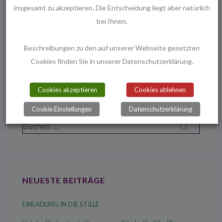
insgesamt zu akzeptieren. Die Entscheidung liegt aber natürlich
bei Ihnen.
Beitragsnavigation
Vorheriger
Nächster
‹ Kinderkino –
Lebendiger
Beschreibungen zu den auf unserer Webseite gesetzten
Beitrag
Beitrag
Weihnachtsmann verloren
Adventskalender ›
Cookies finden Sie in unserer Datenschutzerklärung.
ist
ist
Cookies akzeptieren
Cookies ablehnen
Cookie Einstellungen
Datenschutzerklärung
Suchen
nach:
NEUESTE BEITRÄGE
EINLADUNG IN DIE STILLE