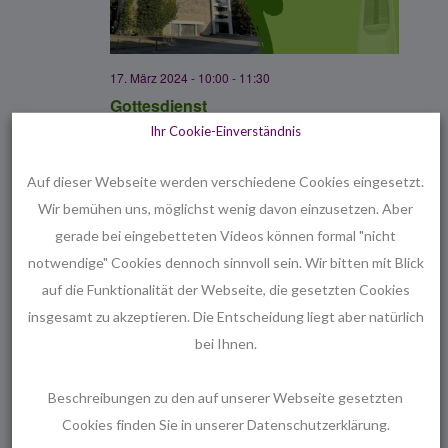
17. März 2024 - 10:00
-
11:30
Gottesdienst
Ihr Cookie-Einverständnis
Bugenhagen
Stresemannallee 34, Hannover,
Deutschland
Auf dieser Webseite werden verschiedene Cookies eingesetzt.
Wir bemühen uns, möglichst wenig davon einzusetzen. Aber
Juni 2024
gerade bei eingebetteten Videos können formal "nicht
notwendige" Cookies dennoch sinnvoll sein. Wir bitten mit Blick
auf die Funktionalität der Webseite, die gesetzten Cookies
9. Juni 2024 - 10:00
-
11:30
S
insgesamt zu akzeptieren. Die Entscheidung liegt aber natürlich
O
Gottesdienst mit Abendmahl und
.
bei Ihnen.
9
Hannover Chor mit der Missa Festiva
von Christopher Tambling
Beschreibungen zu den auf unserer Webseite gesetzten
Bugenhagen
Stresemannallee 34, Hannover,
Cookies finden Sie in unserer Datenschutzerklärung.
Deutschland