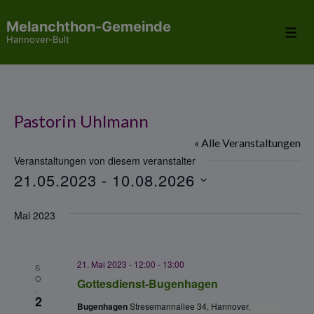
↓
Melanchthon-Gemeinde
Zum
Me
Hannover-Bult
Inhalt
Pastorin Uhlmann
« Alle Veranstaltungen
Veranstaltungen von diesem veranstalter
21.05.2023
 - 
10.08.2026
D
Mai 2023
a
t
u
21. Mai 2023 - 12:00
-
13:00
S
m
O
Gottesdienst-Bugenhagen
.
w
2
Bugenhagen
Stresemannallee 34, Hannover,