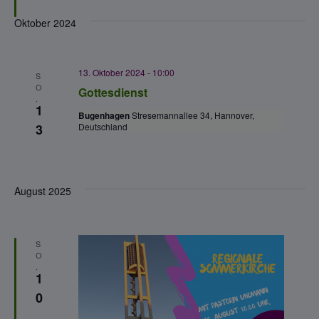
o
b
Oktober 2024
e
n
13. Oktober 2024 - 10:00
S
O
Gottesdienst
.
1
Bugenhagen
Stresemannallee 34, Hannover,
3
Deutschland
August 2025
S
O
.
1
0