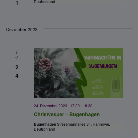
ä
1
Deutschland
h
l
e
Dezember 2023
n
.
S
O
.
2
4
24. Dezember 2023 - 17:30
-
18:30
Christvesper – Bugenhagen
Bugenhagen
Stresemannallee 34, Hannover,
Deutschland