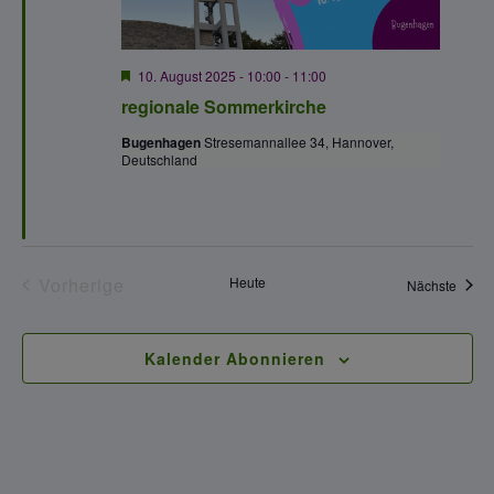
H
10. August 2025 - 10:00
-
11:00
e
regionale Sommerkirche
r
v
Bugenhagen
Stresemannallee 34, Hannover,
o
Deutschland
r
g
e
h
o
b
e
Vorherige
Heute
Veran
Nächste
n
Veranstaltungen
Kalender Abonnieren