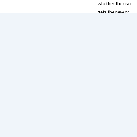
whether the user
gets the new or
old player
interface.
VISITOR_PRIVACY_METADATA
6
YouTube sets this
months
cookie to store
the user's cookie
consent state for
the current
domain.
YSC
session
Youtube sets this
cookie to track
the views of
embedded
videos on