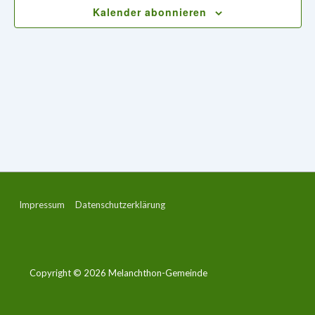
Kalender abonnieren
m
w
ä
h
l
e
n
.
Footer-
Impressum
Datenschutzerklärung
Menü
Copyright © 2026
Melanchthon-Gemeinde