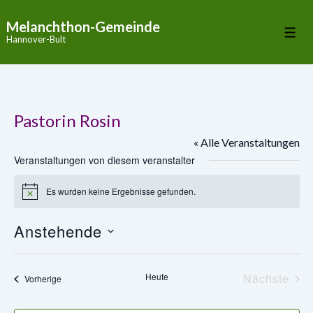
↓
Melanchthon-Gemeinde
Zum
Me
Hannover-Bult
Inhalt
Pastorin Rosin
« Alle Veranstaltungen
Veranstaltungen von diesem veranstalter
Es wurden keine Ergebnisse gefunden.
H
i
n
Anstehende
w
e
D
i
s
a
Heute
Nächste
Veranstaltungen
Vorherige
t
Veranst
u