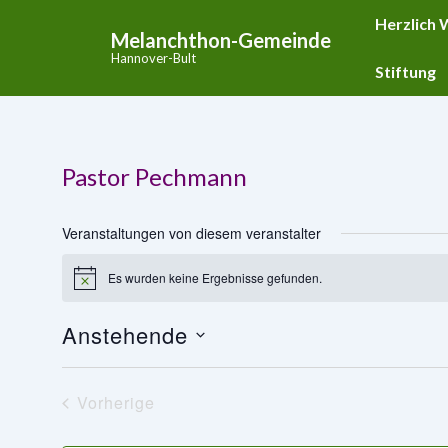
↓
Hauptnavigat
Herzlich
Melanchthon-Gemeinde
Zum
Hannover-Bult
Inhalt
Stiftung
Pastor Pechmann
Veranstaltungen von diesem veranstalter
Es wurden keine Ergebnisse gefunden.
H
i
n
Anstehende
w
e
D
i
s
a
Vorherige
t
Veranstaltungen
u