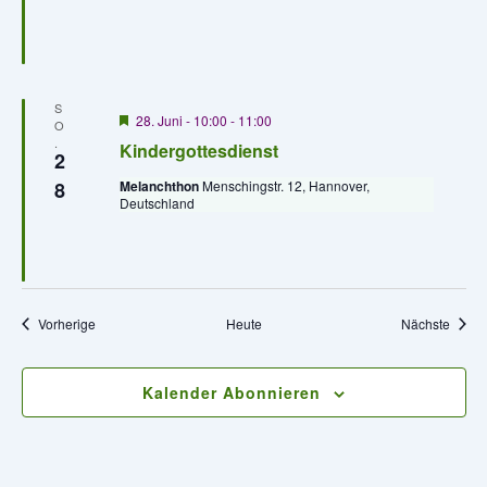
g
e
h
o
b
e
S
n
H
28. Juni - 10:00
-
11:00
O
e
.
Kindergottesdienst
r
2
v
8
Melanchthon
Menschingstr. 12, Hannover,
o
Deutschland
r
g
e
h
o
b
e
Veranstaltungen
Veran
Vorherige
Heute
Nächste
n
Kalender Abonnieren