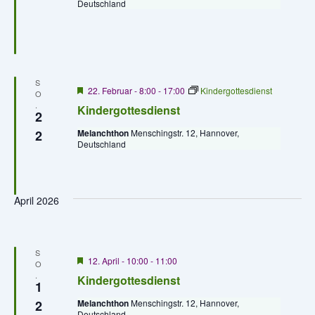
Deutschland
r
e
g
e
n
h
o
,
b
e
S
n
N
H
22. Februar - 8:00
-
17:00
Kindergottesdienst
O
e
.
Kindergottesdienst
r
a
2
v
2
Melanchthon
Menschingstr. 12, Hannover,
o
v
Deutschland
r
g
i
e
h
g
o
April 2026
b
e
a
n
t
S
H
12. April - 10:00
-
11:00
O
i
e
.
Kindergottesdienst
r
1
v
o
2
Melanchthon
Menschingstr. 12, Hannover,
o
Deutschland