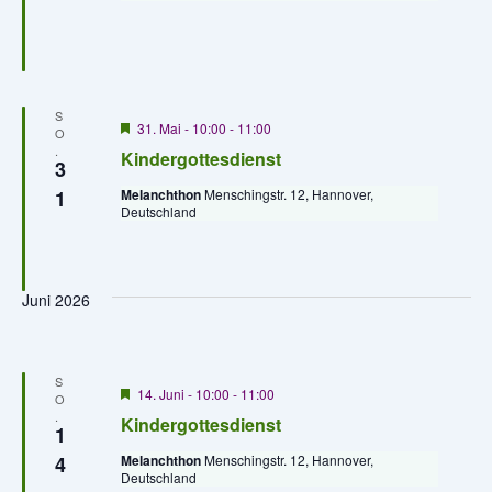
g
e
h
o
b
e
S
n
H
31. Mai - 10:00
-
11:00
O
e
.
Kindergottesdienst
r
3
v
1
Melanchthon
Menschingstr. 12, Hannover,
o
Deutschland
r
g
e
h
o
Juni 2026
b
e
n
S
H
14. Juni - 10:00
-
11:00
O
e
.
Kindergottesdienst
r
1
v
4
Melanchthon
Menschingstr. 12, Hannover,
o
Deutschland
r