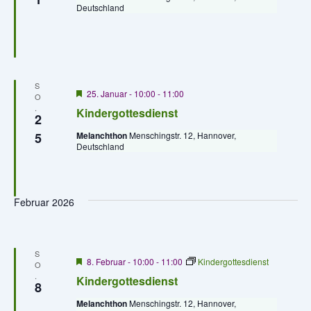
-
Deutschland
r
h
g
N
e
e
h
a
o
u
b
v
e
S
n
n
i
H
25. Januar - 10:00
-
11:00
O
e
.
Kindergottesdienst
g
d
r
2
v
a
5
Melanchthon
Menschingstr. 12, Hannover,
o
A
Deutschland
r
t
g
n
e
i
h
s
o
o
Februar 2026
b
e
n
i
n
c
S
H
8. Februar - 10:00
-
11:00
Kindergottesdienst
O
h
e
.
Kindergottesdienst
r
8
t
v
Melanchthon
Menschingstr. 12, Hannover,
o