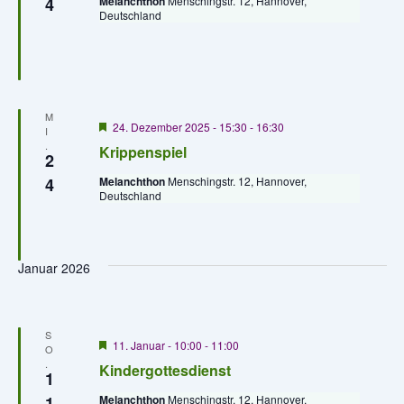
ä
4
Melanchthon
Menschingstr. 12, Hannover,
o
a
Deutschland
r
t
h
g
l
e
l
a
h
t
o
e
l
u
b
n
e
n
M
t
n
H
.
24. Dezember 2025 - 15:30
-
16:30
I
e
g
.
Krippenspiel
u
r
2
v
A
4
Melanchthon
Menschingstr. 12, Hannover,
o
n
Deutschland
n
r
g
g
s
e
h
i
e
o
Januar 2026
b
c
e
n
n
h
S
t
S
H
11. Januar - 10:00
-
11:00
O
u
e
e
.
Kindergottesdienst
r
1
c
n
v
1
Melanchthon
Menschingstr. 12, Hannover,
o