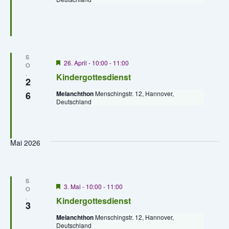
r
n
g
e
h
o
b
e
S
n
H
26. April - 10:00
-
11:00
O
e
.
Kindergottesdienst
r
2
v
6
Melanchthon
Menschingstr. 12, Hannover,
o
Deutschland
r
g
e
h
o
Mai 2026
b
e
n
S
H
3. Mai - 10:00
-
11:00
O
e
.
Kindergottesdienst
r
3
v
Melanchthon
Menschingstr. 12, Hannover,
o
Deutschland
r