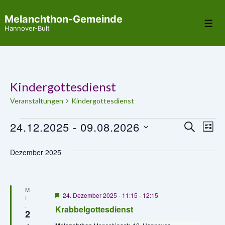
↓
Melanchthon-Gemeinde
Zum
Me
Hannover-Bult
Inhalt
Kindergottesdienst
Veranstaltungen
Kindergottesdienst
Veranstaltungen
24.12.2025
 - 
09.08.2026
V
V
S
L
U
e
I
D
e
C
S
Dezember 2025
r
H
a
T
r
E
E
a
t
a
u
n
M
H
24. Dezember 2025 - 11:15
-
12:15
m
I
n
s
e
.
Krabbelgottesdienst
r
w
2
t
s
v