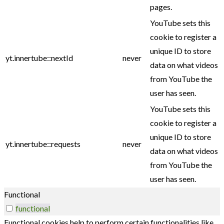
pages.
YouTube sets this
cookie to register a
unique ID to store
yt.innertube::nextId
never
data on what videos
from YouTube the
user has seen.
YouTube sets this
cookie to register a
unique ID to store
yt.innertube::requests
never
data on what videos
from YouTube the
user has seen.
Functional
functional
Functional cookies help to perform certain functionalities like