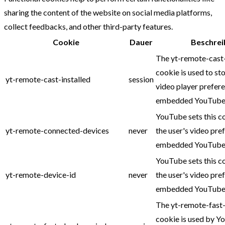
sharing the content of the website on social media platforms,
collect feedbacks, and other third-party features.
Cookie
Dauer
Beschrei
The yt-remote-cast-
cookie is used to sto
yt-remote-cast-installed
session
video player prefer
embedded YouTube 
YouTube sets this c
yt-remote-connected-devices
never
the user's video pre
embedded YouTube 
YouTube sets this c
yt-remote-device-id
never
the user's video pre
embedded YouTube 
The yt-remote-fast
cookie is used by Y