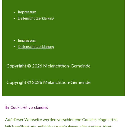
Footer-
Impressum
Menü
Datenschutzerklärung
Footer-
Impressum
Menü
Datenschutzerklärung
Copyright © 2026
Melanchthon-Gemeinde
Copyright © 2026
Melanchthon-Gemeinde
Ihr Cookie-Einverständnis
Auf dieser Webseite werden verschiedene Cookies eingesetzt.
Wir bemühen uns, möglichst wenig davon einzusetzen. Aber