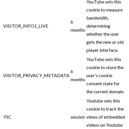
YouTube sets this
cookie to measure
bandwidth,
6
VISITOR_INFO1_LIVE
determining
months
whether the user
gets the new or old
player interface.
YouTube sets this
cookie to store the
6
VISITOR_PRIVACY_METADATA
user's cookie
months
consent state for
the current domain.
Youtube sets this
cookie to track the
YSC
session
views of embedded
videos on Youtube