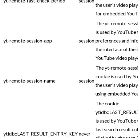
yt-remote-fast-check-period
session
the user's video pla
for embedded YouTu
The yt-remote-sess
is used by YouTube 
yt-remote-session-app
session
preferences and inf
the interface of th
YouTube video playe
The yt-remote-sess
cookie is used by Y
yt-remote-session-name
session
the user's video pla
using embedded You
The cookie
ytidb::LAST_RESU
is used by YouTube 
last search result en
ytidb::LAST_RESULT_ENTRY_KEY
never
clicked by the user. 