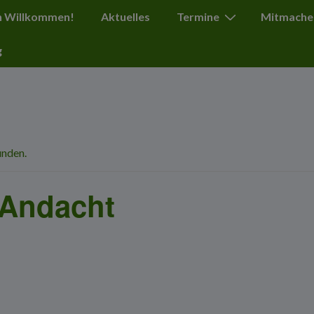
ation
h Willkommen!
Aktuelles
Termine
Mitmache
g
unden.
-Andacht