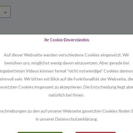
VERANSTALTUNGSORT
VERANSTALTER
Ihr Cookie-Einverständnis
Timotheus
Pastorin Maczewski
Auf dieser Webseite werden verschiedene Cookies eingesetzt. Wir
Kärtner Platz
bemühen uns, möglichst wenig davon einzusetzen. Aber gerade bei
Hannover
,
30159
Deutschland
Google Karte anzeigen
ingebetteten Videos können formal "nicht notwendige" Cookies denno
Telefon
sinnvoll sein. Wir bitten mit Blick auf die Funktionalität der Webseite, di
0511 / 830566
gesetzten Cookies insgesamt zu akzeptieren. Die Entscheidung liegt abe
Veranstaltungsort-Website
natürlich bei Ihnen.
anzeigen
eschreibungen zu den auf unserer Webseite gesetzten Cookies finden S
in unserer Datenschutzerklärung.