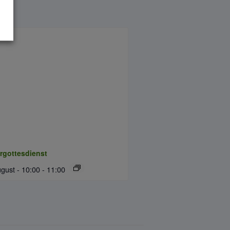
rgottesdienst
gust - 10:00
-
11:00