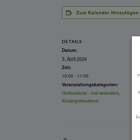
Zum Kalender Hinzufügen
DETAILS
Datum:
3. April 2024
Zeit:
e
10:00 - 11:00
Veranstaltungskategorien:
Gottesdienst - mal woanders
,
Kindergottesdienst
B