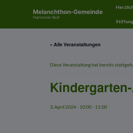
↓
Hauptnavig
Herzlic
Melanchthon-Gemeinde
Zum
Hannover-Bult
Inhalt
Stiftun
« Alle Veranstaltungen
Diese Veranstaltung hat bereits stattgef
Kindergarten
3. April 2024 - 10:00
-
11:00