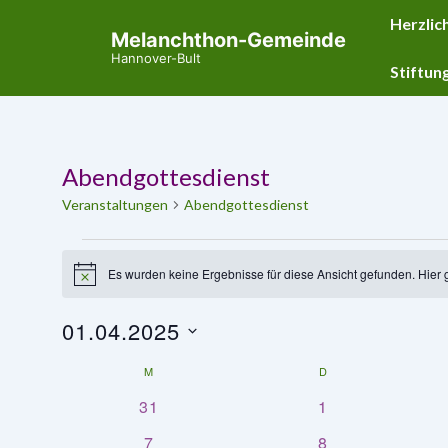
↓
Hauptnavig
Herzlic
Melanchthon-Gemeinde
Zum
Hannover-Bult
Inhalt
Stiftun
Abendgottesdienst
Veranstaltungen
Abendgottesdienst
Veranstaltungen
Es wurden keine Ergebnisse für diese Ansicht gefunden. Hier 
H
i
n
01.04.2025
w
e
D
i
K
M
MONTAG
D
DIENSTAG
s
a
0
0
31
1
a
t
V
V
0
0
7
8
u