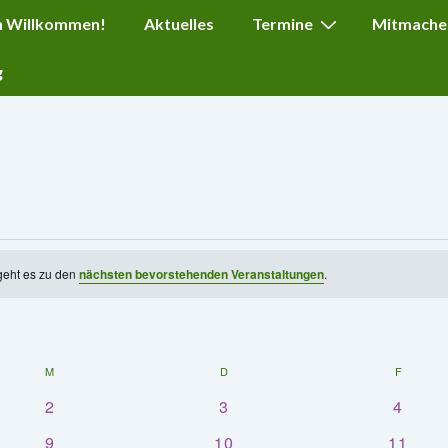
ation
h Willkommen!
Aktuelles
Termine
Mitmache
g
geht es zu den
nächsten bevorstehenden Veranstaltungen
.
M
MITTWOCH
D
DONNERSTAG
F
FREITA
0
0
0
2
3
4
V
V
V
0
0
0
9
10
11