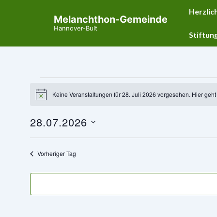
↓
Hauptnavig
Herzlic
Melanchthon-Gemeinde
Zum
Hannover-Bult
Inhalt
Stiftun
Veranstaltungen
Keine Veranstaltungen für 28. Juli 2026 vorgesehen. Hier geh
H
für
i
n
28.07.2026
w
28.
e
D
i
Juli
s
a
Vorheriger Tag
t
2026
u
m
w