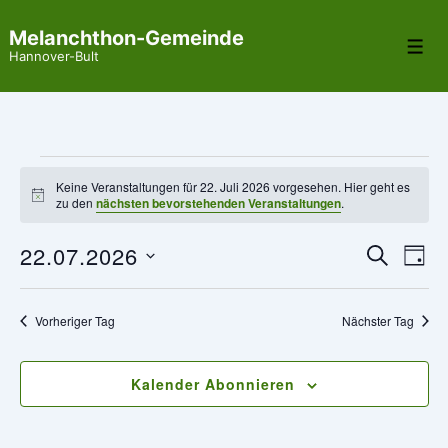
↓
Melanchthon-Gemeinde
Zum
Me
Hannover-Bult
Inhalt
Veranstaltungen
Keine Veranstaltungen für 22. Juli 2026 vorgesehen. Hier geht es
H
zu den
nächsten bevorstehenden Veranstaltungen
.
für
i
n
22.07.2026
V
V
w
22.
S
T
e
U
e
i
A
D
e
C
Juli
s
G
r
H
a
Vorheriger Tag
Nächster Tag
r
E
2026
a
t
a
u
n
Kalender Abonnieren
m
n
s
w
t
s