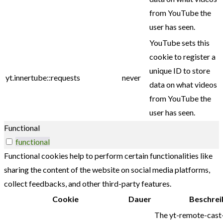
from YouTube the
user has seen.
YouTube sets this
cookie to register a
unique ID to store
yt.innertube::requests
never
data on what videos
from YouTube the
user has seen.
Functional
functional
Functional cookies help to perform certain functionalities like
sharing the content of the website on social media platforms,
collect feedbacks, and other third-party features.
Cookie
Dauer
Beschrei
The yt-remote-cast-