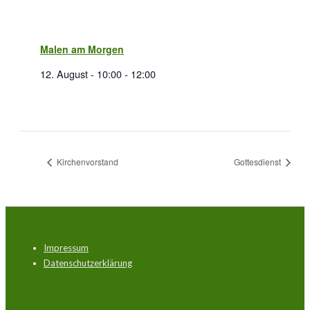
Malen am Morgen
12. August - 10:00
-
12:00
Kirchenvorstand
Gottesdienst
Footer-
Impressum
Menü
Datenschutzerklärung