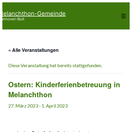
↓
Melanchthon-Gemeinde
Zum
Me
annover-Bult
Inhalt
« Alle Veranstaltungen
Diese Veranstaltung hat bereits stattgefunden.
Ostern: Kinderferienbetreuung in
Melanchthon
27. März 2023
-
1. April 2023