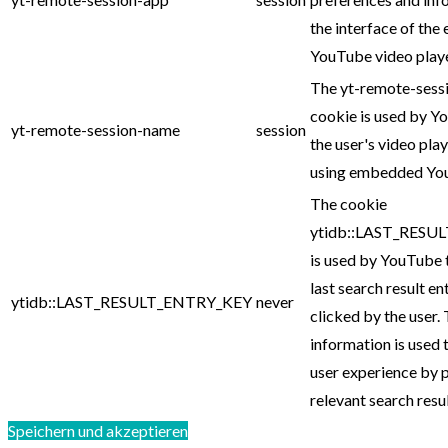
the interface of th
YouTube video playe
The yt-remote-sess
cookie is used by Y
yt-remote-session-name
session
the user's video pla
using embedded You
The cookie
ytidb::LAST_RESU
is used by YouTube 
last search result en
ytidb::LAST_RESULT_ENTRY_KEY
never
clicked by the user. 
information is used 
user experience by 
relevant search resul
Speichern und akzeptieren