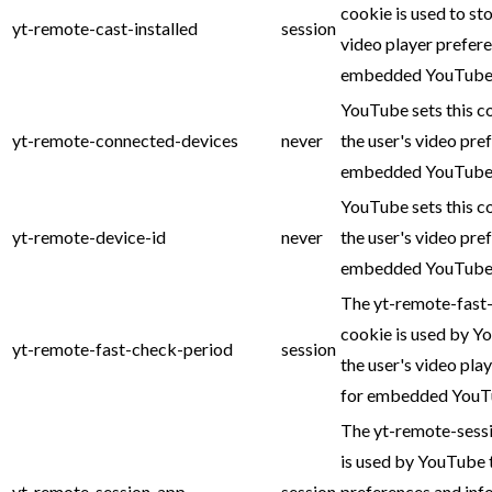
cookie is used to sto
yt-remote-cast-installed
session
video player prefer
embedded YouTube 
YouTube sets this c
yt-remote-connected-devices
never
the user's video pre
embedded YouTube 
YouTube sets this c
yt-remote-device-id
never
the user's video pre
embedded YouTube 
The yt-remote-fast
cookie is used by Y
yt-remote-fast-check-period
session
the user's video pla
for embedded YouTu
The yt-remote-sess
is used by YouTube 
yt-remote-session-app
session
preferences and inf