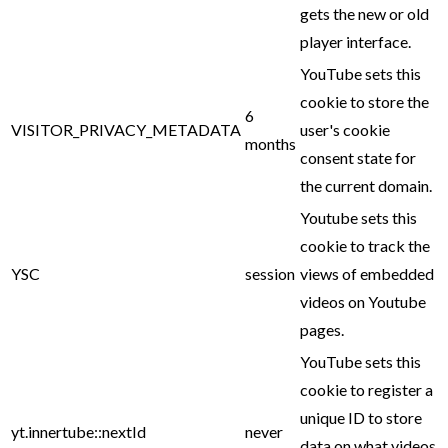
gets the new or old
player interface.
YouTube sets this
cookie to store the
6
VISITOR_PRIVACY_METADATA
user's cookie
months
consent state for
the current domain.
Youtube sets this
cookie to track the
YSC
session
views of embedded
videos on Youtube
pages.
YouTube sets this
cookie to register a
unique ID to store
yt.innertube::nextId
never
data on what videos