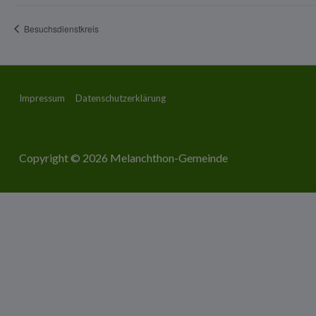
Besuchsdienstkreis
Footer-
Impressum
Datenschutzerklärung
Menü
Copyright © 2026
Melanchthon-Gemeinde