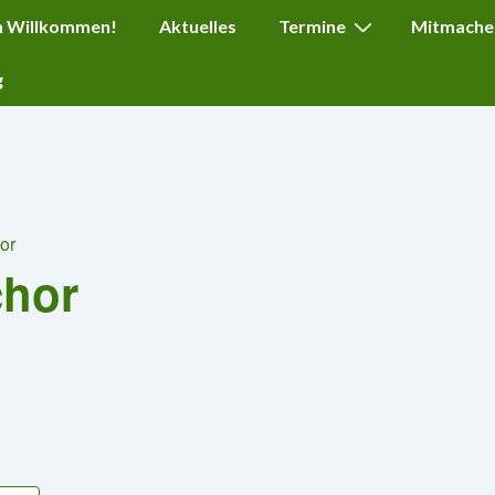
ation
h Willkommen!
Aktuelles
Termine
Mitmache
g
or
chor