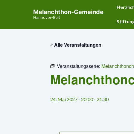
↓
Hauptnavig
Herzlic
Melanchthon-Gemeinde
Zum
Hannover-Bult
Inhalt
Stiftun
« Alle Veranstaltungen
Veranstaltungsserie:
Melanchthonch
Melanchthon
24. Mai 2027 - 20:00
-
21:30