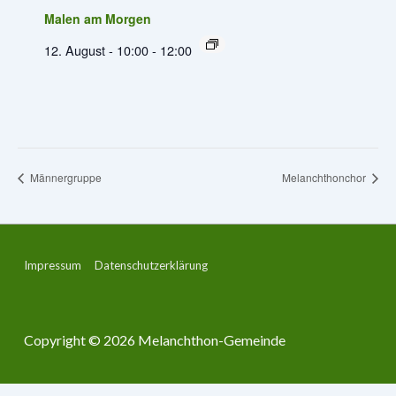
Malen am Morgen
12. August - 10:00
-
12:00
Männergruppe
Melanchthonchor
Footer-
Impressum
Datenschutzerklärung
Menü
Copyright © 2026
Melanchthon-Gemeinde