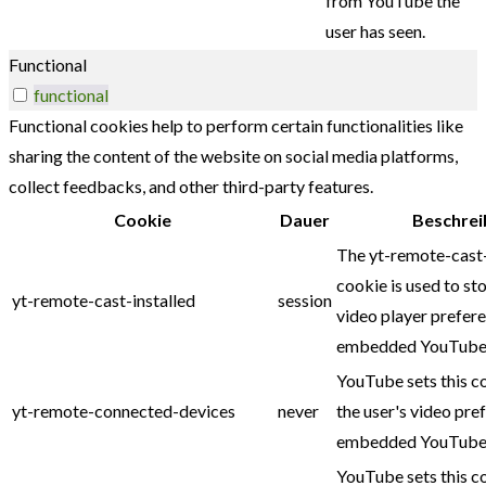
from YouTube the
user has seen.
Functional
functional
Functional cookies help to perform certain functionalities like
sharing the content of the website on social media platforms,
collect feedbacks, and other third-party features.
Cookie
Dauer
Beschrei
The yt-remote-cast-
cookie is used to sto
yt-remote-cast-installed
session
video player prefer
embedded YouTube 
YouTube sets this c
yt-remote-connected-devices
never
the user's video pre
embedded YouTube 
YouTube sets this c