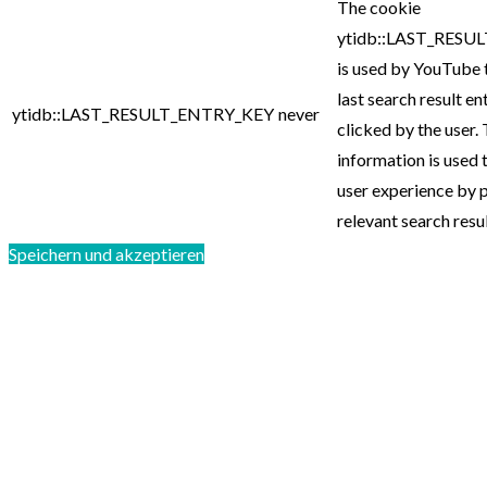
The cookie
ytidb::LAST_RESU
is used by YouTube 
last search result en
ytidb::LAST_RESULT_ENTRY_KEY
never
clicked by the user. 
information is used 
user experience by 
relevant search resul
Speichern und akzeptieren