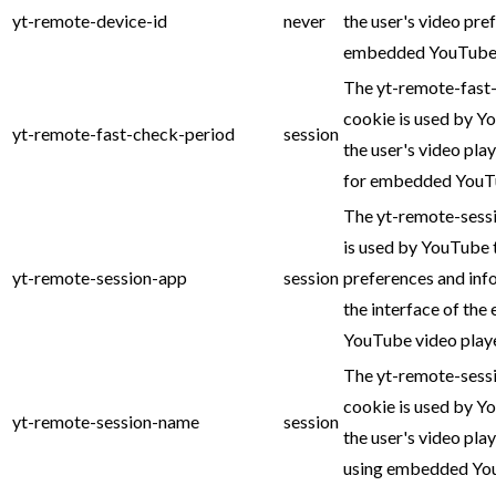
yt-remote-device-id
never
the user's video pre
embedded YouTube 
The yt-remote-fast
cookie is used by Y
yt-remote-fast-check-period
session
the user's video pla
for embedded YouTu
The yt-remote-sess
is used by YouTube 
yt-remote-session-app
session
preferences and inf
the interface of th
YouTube video playe
The yt-remote-sess
cookie is used by Y
yt-remote-session-name
session
the user's video pla
using embedded You