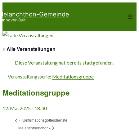
↓
Melanchthon-Gemeinde
Zum
Me
annover-Bult
Inhalt
« Alle Veranstaltungen
Diese Veranstaltung hat bereits stattgefunden.
Veranstaltungsserie:
Meditationsgruppe
Meditationsgruppe
12. Mai 2025 - 18:30
«
Konfirmationsgottesdienste
Melanchthonchor
»