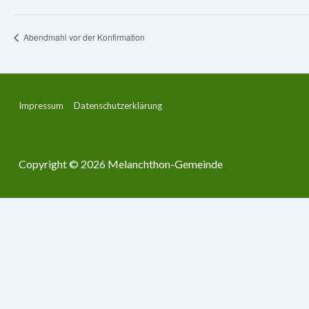
Abendmahl vor der Konfirmation
Footer-
Impressum
Datenschutzerklärung
Menü
Copyright © 2026
Melanchthon-Gemeinde