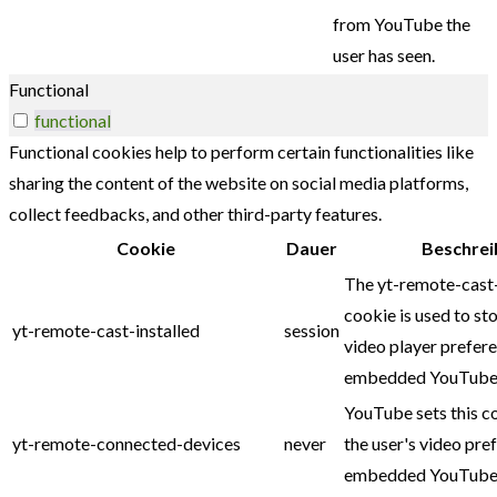
from YouTube the
user has seen.
Functional
functional
Functional cookies help to perform certain functionalities like
sharing the content of the website on social media platforms,
collect feedbacks, and other third-party features.
Cookie
Dauer
Beschrei
The yt-remote-cast-
cookie is used to sto
yt-remote-cast-installed
session
video player prefer
embedded YouTube 
YouTube sets this c
yt-remote-connected-devices
never
the user's video pre
embedded YouTube 