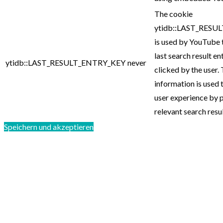
The cookie
ytidb::LAST_RESU
is used by YouTube 
last search result en
ytidb::LAST_RESULT_ENTRY_KEY
never
clicked by the user. 
information is used 
user experience by 
relevant search resul
Speichern und akzeptieren