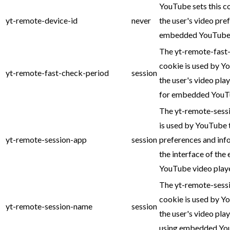
YouTube sets this c
yt-remote-device-id
never
the user's video pre
embedded YouTube 
The yt-remote-fast
cookie is used by Y
yt-remote-fast-check-period
session
the user's video pla
for embedded YouTu
The yt-remote-sess
is used by YouTube 
yt-remote-session-app
session
preferences and inf
the interface of th
YouTube video playe
The yt-remote-sess
cookie is used by Y
yt-remote-session-name
session
the user's video pla
using embedded You