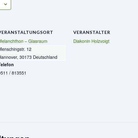
VERANSTALTUNGSORT
VERANSTALTER
Melanchthon – Glasraum
Diakonin Holzvoigt
Menschingstr. 12
Hannover
,
30173
Deutschland
Telefon
0511 / 813551