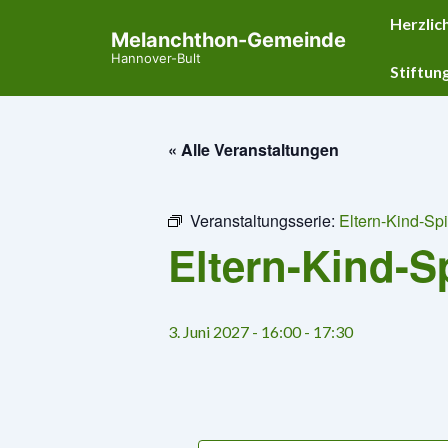
↓
Hauptnavig
Herzlic
Melanchthon-Gemeinde
Zum
Hannover-Bult
Inhalt
Stiftun
« Alle Veranstaltungen
Veranstaltungsserie:
Eltern-Kind-Spi
Eltern-Kind-Sp
3. Juni 2027 - 16:00
-
17:30