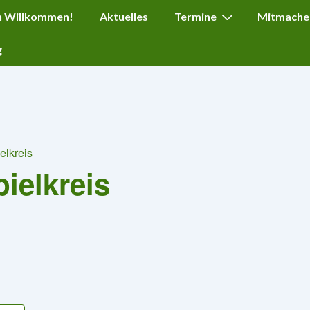
ation
h Willkommen!
Aktuelles
Termine
Mitmache
g
elkreis
ielkreis