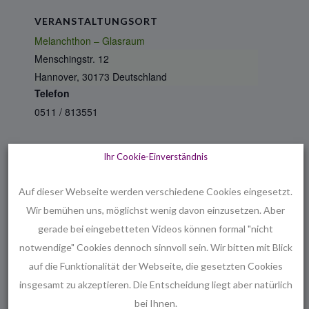
VERANSTALTUNGSORT
Melanchthon – Glasraum
Menschingstr. 12
Hannover
,
30173
Deutschland
Telefon
0511 / 813551
Ihr Cookie-Einverständnis
Ähnliche Veranstaltungen
Auf dieser Webseite werden verschiedene Cookies eingesetzt.
Wir bemühen uns, möglichst wenig davon einzusetzen. Aber
gerade bei eingebetteten Videos können formal "nicht
notwendige" Cookies dennoch sinnvoll sein. Wir bitten mit Blick
auf die Funktionalität der Webseite, die gesetzten Cookies
insgesamt zu akzeptieren. Die Entscheidung liegt aber natürlich
bei Ihnen.