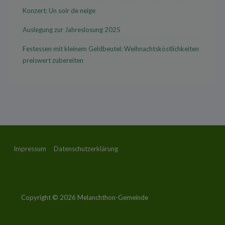
Konzert: Un soir de neige
Auslegung zur Jahreslosung 2025
Festessen mit kleinem Geldbeutel: Weihnachtsköstlichkeiten
preiswert zubereiten
Footer-
Impressum
Datenschutzerklärung
Menü
Copyright © 2026
Melanchthon-Gemeinde