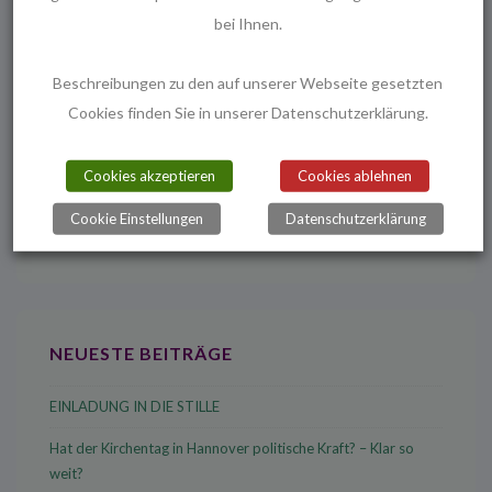
bei Ihnen.
Beitragsnavigation
Vorheriger
Nächster
‹
Wie die Melanchthon-Birne zu ihrem
Beschreibungen zu den auf unserer Webseite gesetzten
Beitrag
Beitrag
Erntedankfest
Namen kam ›
Cookies finden Sie in unserer Datenschutzerklärung.
ist
ist
Cookies akzeptieren
Cookies ablehnen
Cookie Einstellungen
Datenschutzerklärung
Suchen
nach:
NEUESTE BEITRÄGE
EINLADUNG IN DIE STILLE
Hat der Kirchentag in Hannover politische Kraft? – Klar so
weit?