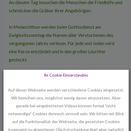
An diesem Tag besuchen die Menschen die Friedhöfe und
schmücken die Gräber ihrer Angehörigen.
In Melanchthon werden beim Gottesdienst am
Ewigkeitssonntag die Namen aller Verstorbenen des
vergangenen Jahres verlesen. Für jede und Jeden wird
eine Kerze entzündet und in den großen Leuchter
gesteckt.
Ihr Cookie-Einverständnis
Die Verstorbenen und ihre Angehörigen werden in das
Fürbittengebet aufgenommen.
Auf dieser Webseite werden verschiedene Cookies eingesetzt.
Wir bemühen uns, möglichst wenig davon einzusetzen. Aber
Der Dank für das Leben und der Trost für die Trauernden
gerade bei eingebetteten Videos können formal "nicht
verbinden sich in der christlichen Hoffnung auf die
notwendige" Cookies dennoch sinnvoll sein. Wir bitten mit Blick
Auferstehung der Toten.
auf die Funktionalität der Webseite, die gesetzten Cookies
insgesamt zu akzeptieren. Die Entscheidung liegt aber natürlich