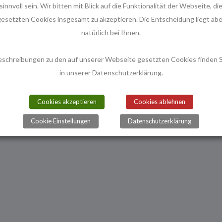
en hingenommen werden, wenn Menschenwürde verletzt wird,
sinnvoll sein. Wir bitten mit Blick auf die Funktionalität der Webseite, di
gesetzten Cookies insgesamt zu akzeptieren. Die Entscheidung liegt abe
natürlich bei Ihnen.
s1360.html
eschreibungen zu den auf unserer Webseite gesetzten Cookies finden S
in unserer Datenschutzerklärung.
Nächster
ophenhilfe
Bedford-Strohm erneuert Kritik an AfD ›
Cookies akzeptieren
Cookies ablehnen
Beitrag
ist
Cookie Einstellungen
Datenschutzerklärung