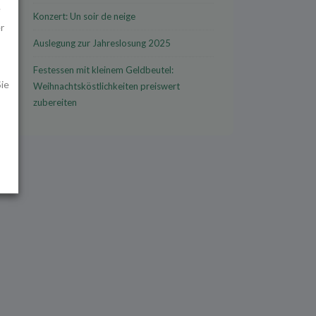
e
Konzert: Un soir de neige
r
Auslegung zur Jahreslosung 2025
Festessen mit kleinem Geldbeutel:
ie
Weihnachtsköstlichkeiten preiswert
zubereiten