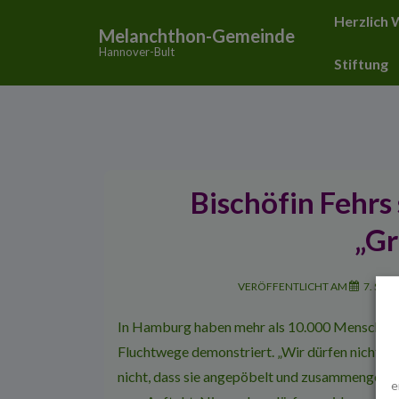
↓
Hauptnavigat
Herzlich
Melanchthon-Gemeinde
Zum
Hannover-Bult
Inhalt
Stiftung
Bischöfin Fehrs
„G
VERÖFFENTLICHT AM
7. SEP
In Hamburg haben mehr als 10.000 Menschen f
Fluchtwege demonstriert. „Wir dürfen nicht dul
nicht, dass sie angepöbelt und zusammengesch
e