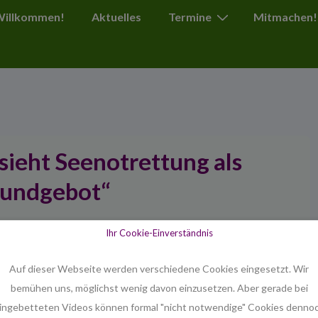
ion
 Willkommen!
Aktuelles
Termine
Mitmachen!
 sieht Seenotrettung als
rundgebot“
TEMBER 2018
VERÖFFENTLICHT IN
EKD-NEWS
Ihr Cookie-Einverständnis
ür eine unbehinderte Seenotrettung sowie sichere
Auf dieser Webseite werden verschiedene Cookies eingesetzt. Wir
den, dass man Flüchtlinge auf See ertrinken lässt und auch
bemühen uns, möglichst wenig davon einzusetzen. Aber gerade bei
lagen werden“, sagte die Hamburger Bischöfin Kirsten Fehrs
ingebetteten Videos können formal "nicht notwendige" Cookies denno