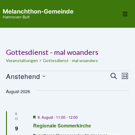
↓
Melanchthon-Gemeinde
Zum
Me
Hannover-Bult
Inhalt
Gottesdienst - mal woanders
Veranstaltungen
Gottesdienst - mal woanders
Veranstaltungen
Anstehend
V
V
S
L
U
e
I
D
e
C
S
August 2026
r
H
a
T
r
E
E
a
t
a
u
n
S
H
9. August - 11:00
-
12:00
m
O
n
s
e
.
Regionale Sommerkirche
r
w
9
t
s
v