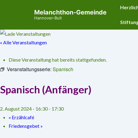
↓
Hauptnavig
Herzlic
Melanchthon-Gemeinde
Zum
Hannover-Bult
Inhalt
Stiftun
« Alle Veranstaltungen
Diese Veranstaltung hat bereits stattgefunden.
Veranstaltungsserie:
Spanisch
Spanisch (Anfänger)
2. August 2024 - 16:30
-
17:30
«
Erzählcafé
Friedensgebet
»