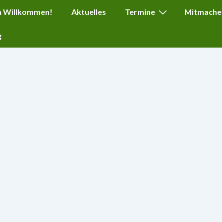
ation
h Willkommen!
Aktuelles
Termine
Mitmache
g