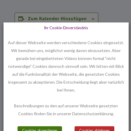
Zum Kalender Hinzufügen
Ihr Cookie-Einverständnis
Auf dieser Webseite werden verschiedene Cookies eingesetzt.
Wir bemühen uns, möglichst wenig davon einzusetzen. Aber
DETAILS
VERANSTALTER
gerade bei eingebetteten Videos können formal "nicht
Datum:
Bruno Ziezold
notwendige" Cookies dennoch sinnvoll sein. Wir bitten mit Blick
Telefon
21. Juni 2024
auf die Funktionalität der Webseite, die gesetzten Cookies
0511 / 81 52 59
Zeit:
insgesamt zu akzeptieren. Die Entscheidung liegt aber natürlich
16:30 - 17:30
bei Ihnen.
Serien:
Spanisch
Beschreibungen zu den auf unserer Webseite gesetzten
Veranstaltungskatego
Cookies finden Sie in unserer Datenschutzerklärung.
rie:
Seniorenbüro
Cookies akzeptieren
Cookies ablehnen