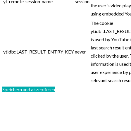
yt-remote-session-name
session
the user's video pla
using embedded You
The cookie
ytidb::LAST_RESU
is used by YouTube 
last search result en
ytidb::LAST_RESULT_ENTRY_KEY
never
clicked by the user. 
information is used 
user experience by 
relevant search resul
Speichern und akzeptieren