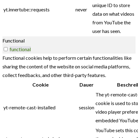
unique ID to store
yt.innertube::requests
never
data on what videos
from YouTube the
user has seen.
Functional
functional
Functional cookies help to perform certain functionalities like
sharing the content of the website on social media platforms,
collect feedbacks, and other third-party features.
Cookie
Dauer
Beschrei
The yt-remote-cast-
cookie is used to sto
yt-remote-cast-installed
session
video player prefer
embedded YouTube 
YouTube sets this c