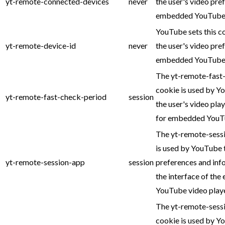
yt-remote-connected-devices
never
the user's video pre
embedded YouTube 
YouTube sets this c
yt-remote-device-id
never
the user's video pre
embedded YouTube 
The yt-remote-fast
cookie is used by Y
yt-remote-fast-check-period
session
the user's video pla
for embedded YouTu
The yt-remote-sess
is used by YouTube 
yt-remote-session-app
session
preferences and inf
the interface of th
YouTube video playe
The yt-remote-sess
cookie is used by Y