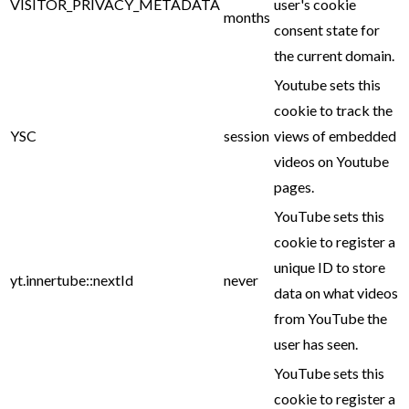
VISITOR_PRIVACY_METADATA
user's cookie
months
consent state for
the current domain.
Youtube sets this
cookie to track the
YSC
session
views of embedded
videos on Youtube
pages.
YouTube sets this
cookie to register a
unique ID to store
yt.innertube::nextId
never
data on what videos
from YouTube the
user has seen.
YouTube sets this
cookie to register a