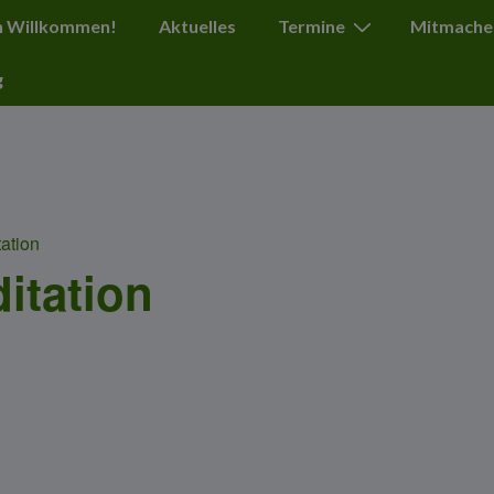
ation
h Willkommen!
Aktuelles
Termine
Mitmache
g
ation
itation