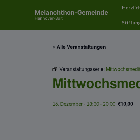
↓
Hauptnavig
Herzlic
Melanchthon-Gemeinde
Zum
Hannover-Bult
Inhalt
Stiftun
« Alle Veranstaltungen
Veranstaltungsserie:
Mittwochsmedit
Mittwochsmed
€10,00
16. Dezember - 18:30
-
20:00