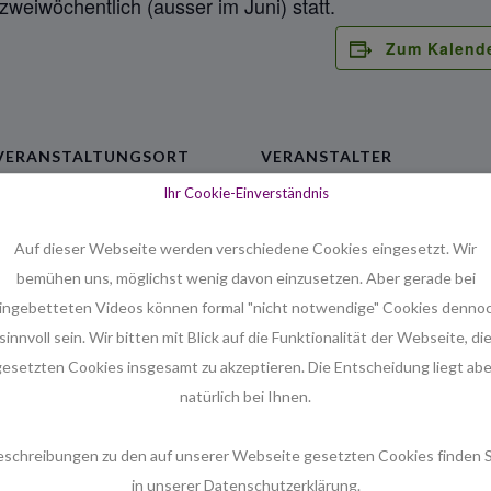
zweiwöchentlich (ausser im Juni) statt.
Zum Kalend
VERANSTALTUNGSORT
VERANSTALTER
Melanchthon
Christine Tergau-Harms
Ihr Cookie-Einverständnis
Menschingstr. 12
Hannover
,
30173
Deutschland
Auf dieser Webseite werden verschiedene Cookies eingesetzt. Wir
Google Karte anzeigen
bemühen uns, möglichst wenig davon einzusetzen. Aber gerade bei
Telefon
ingebetteten Videos können formal "nicht notwendige" Cookies denno
0511 / 813551
sinnvoll sein. Wir bitten mit Blick auf die Funktionalität der Webseite, di
gesetzten Cookies insgesamt zu akzeptieren. Die Entscheidung liegt abe
natürlich bei Ihnen.
eschreibungen zu den auf unserer Webseite gesetzten Cookies finden S
in unserer Datenschutzerklärung.