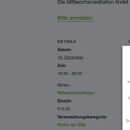
Die Mittwochsmeditation findet 
Bitte anmelden.
DETAILS
Datum:
16. Dezember
Zeit:
18:30 - 20:00
e
Serien:
Mittwochsmeditation
Eintritt:
€10,00
Veranstaltungskategorie:
B
Kirche der Stille