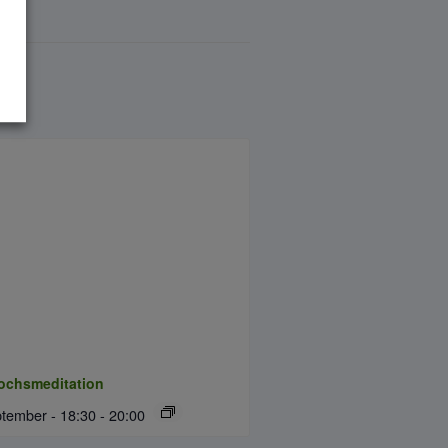
ochsmeditation
ptember - 18:30
-
20:00