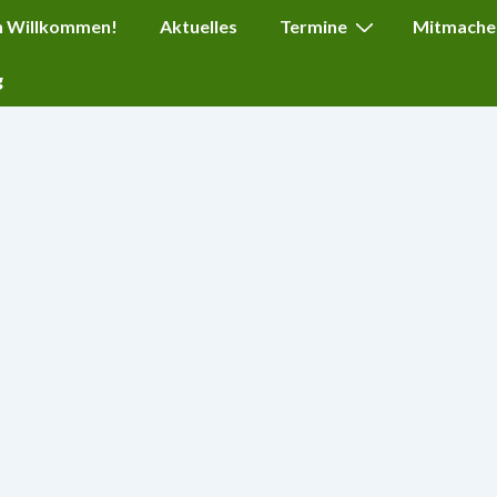
ation
h Willkommen!
Aktuelles
Termine
Mitmache
g