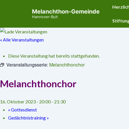
↓
Hauptnavig
Herzlic
Melanchthon-Gemeinde
Zum
Hannover-Bult
Inhalt
Stiftun
« Alle Veranstaltungen
Diese Veranstaltung hat bereits stattgefunden.
Veranstaltungsserie:
Melanchthonchor
Melanchthonchor
16. Oktober 2023 - 20:00
-
21:30
«
Gottesdienst
Gedächtnistraining
»