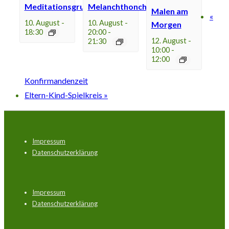
Meditationsgruppe
Melanchthonchor
Malen am
«
10. August -
10. August -
Morgen
18:30
20:00
-
12. August -
21:30
10:00
-
12:00
Konfirmandenzeit
Eltern-Kind-Spielkreis
»
Footer-
Impressum
Menü
Datenschutzerklärung
Footer-
Impressum
Menü
Datenschutzerklärung