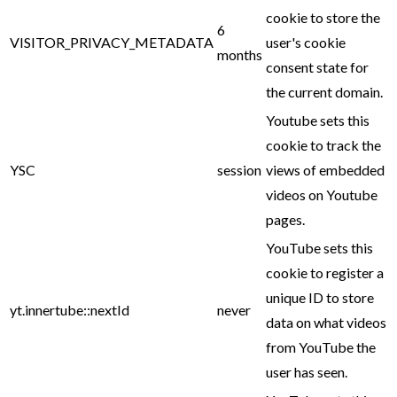
cookie to store the
6
VISITOR_PRIVACY_METADATA
user's cookie
months
consent state for
the current domain.
Youtube sets this
cookie to track the
YSC
session
views of embedded
videos on Youtube
pages.
YouTube sets this
cookie to register a
unique ID to store
yt.innertube::nextId
never
data on what videos
from YouTube the
user has seen.