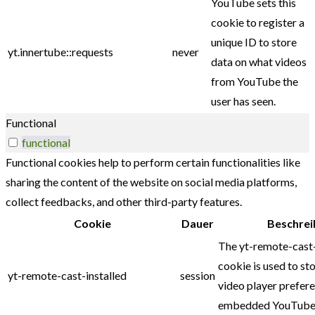
YouTube sets this
cookie to register a
unique ID to store
yt.innertube::requests
never
data on what videos
from YouTube the
user has seen.
Functional
functional
Functional cookies help to perform certain functionalities like
sharing the content of the website on social media platforms,
collect feedbacks, and other third-party features.
Cookie
Dauer
Beschrei
The yt-remote-cast-
cookie is used to sto
yt-remote-cast-installed
session
video player prefer
embedded YouTube 