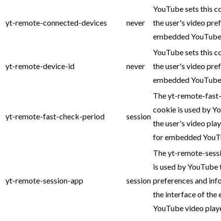
YouTube sets this c
yt-remote-connected-devices
never
the user's video pre
embedded YouTube 
YouTube sets this c
yt-remote-device-id
never
the user's video pre
embedded YouTube 
The yt-remote-fast
cookie is used by Y
yt-remote-fast-check-period
session
the user's video pla
for embedded YouTu
The yt-remote-sess
is used by YouTube 
yt-remote-session-app
session
preferences and inf
the interface of th
YouTube video playe