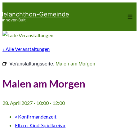
↓
Melanchthon-Gemeinde
Zum
Me
annover-Bult
Inhalt
« Alle Veranstaltungen
Veranstaltungsserie:
Malen am Morgen
Malen am Morgen
28. April 2027 - 10:00
-
12:00
«
Konfirmandenzeit
Eltern-Kind-Spielkreis
»