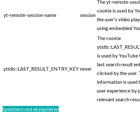
The yt-remote-sess
cookie is used by Y
yt-remote-session-name
session
the user's video pla
using embedded You
The cookie
ytidb::LAST_RESU
is used by YouTube 
last search result en
ytidb::LAST_RESULT_ENTRY_KEY
never
clicked by the user. 
information is used 
user experience by 
relevant search resul
Speichern und akzeptieren