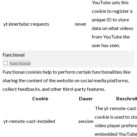
YouTube sets this
cookie to register a
unique ID to store
yt.innertube::requests
never
data on what videos
from YouTube the
user has seen.
Functional
functional
Functional cookies help to perform certain functionalities like
sharing the content of the website on social media platforms,
collect feedbacks, and other third-party features.
Cookie
Dauer
Beschrei
The yt-remote-cast-
cookie is used to sto
yt-remote-cast-installed
session
video player prefer
embedded YouTube 