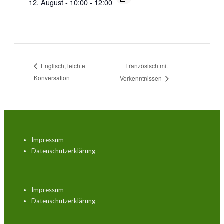
12. August - 10:00
-
12:00
Französisch mit
Englisch, leichte
Konversation
Vorkenntnissen
Footer-
Impressum
Menü
Datenschutzerklärung
Footer-
Impressum
Menü
Datenschutzerklärung