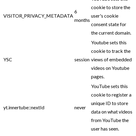
cookie to store the
6
VISITOR_PRIVACY_METADATA
user's cookie
months
consent state for
the current domain.
Youtube sets this
cookie to track the
YSC
session
views of embedded
videos on Youtube
pages.
YouTube sets this
cookie to register a
unique ID to store
yt.innertube::nextId
never
data on what videos
from YouTube the
user has seen.