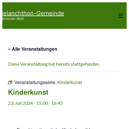
↓
Melanchthon-Gemeinde
Zum
Me
annover-Bult
Inhalt
« Alle Veranstaltungen
Diese Veranstaltung hat bereits stattgefunden.
Veranstaltungsserie:
Kinderkunst
Kinderkunst
23. Juli 2024 - 15:00
-
16:45