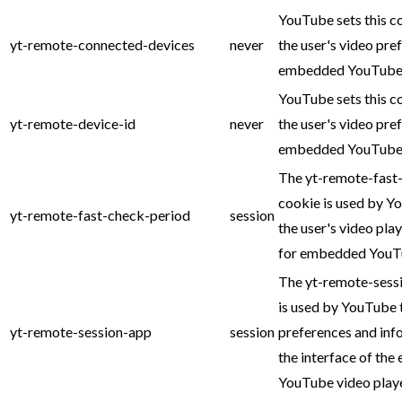
YouTube sets this c
yt-remote-connected-devices
never
the user's video pre
embedded YouTube 
YouTube sets this c
yt-remote-device-id
never
the user's video pre
embedded YouTube 
The yt-remote-fast
cookie is used by Y
yt-remote-fast-check-period
session
the user's video pla
for embedded YouTu
The yt-remote-sess
is used by YouTube 
yt-remote-session-app
session
preferences and inf
the interface of th
YouTube video playe