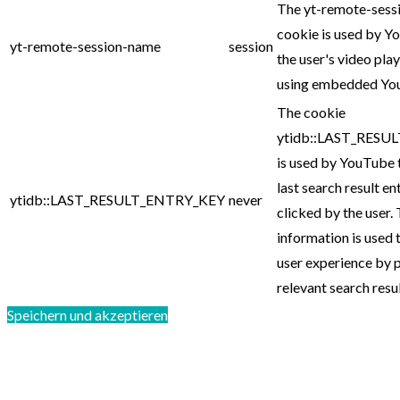
The yt-remote-sess
cookie is used by Y
yt-remote-session-name
session
the user's video pla
using embedded You
The cookie
ytidb::LAST_RESU
is used by YouTube 
last search result en
ytidb::LAST_RESULT_ENTRY_KEY
never
clicked by the user. 
information is used 
user experience by 
relevant search resul
Speichern und akzeptieren